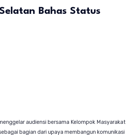
elatan Bahas Status
tor
tanahan
uhanbatu
r
ensi
gan
ga
menggelar audiensi bersama Kelompok Masyarakat
bau
n sebagai bagian dari upaya membangun komunikasi