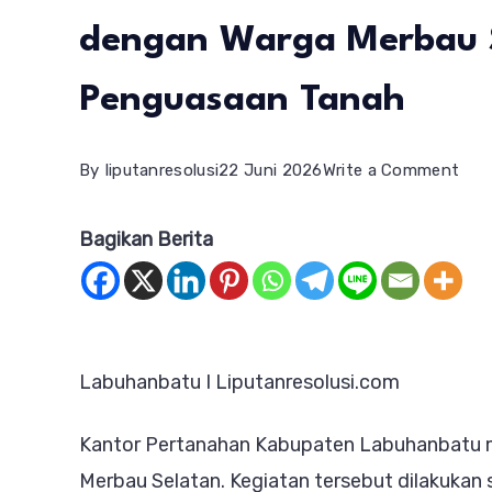
dengan Warga Merbau S
Penguasaan Tanah
on
By
liputanresolusi
22 Juni 2026
Write a Comment
Kan
Bagikan Berita
Per
Lab
Gela
Audi
Labuhanbatu I Liputanresolusi.com
den
War
Kantor Pertanahan Kabupaten Labuhanbatu 
Mer
Merbau Selatan. Kegiatan tersebut dilakuka