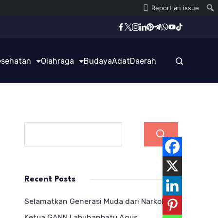
Report an issue
esehatan
Olahraga
Budaya
Adat
Daerah
Cari
Recent Posts
Selamatkan Generasi Muda dari Narkoba,
Ketua GANN Labuhanbatu Agus