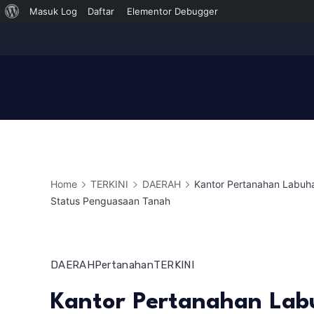
Tentang
Masuk Log
Daftar
Elementor Debugger
Skip
WordPress
to
content
Home
TERKINI
DAERAH
Kantor Pertanahan Labuh
Status Penguasaan Tanah
DAERAH
Pertanahan
TERKINI
Kantor Pertanahan Lab