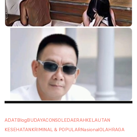
ADAT
Blog
BUDAYA
CONSOLE
DAERAH
KELAUTAN
KESEHATAN
KRIMINAL & POPULAR
Nasional
OLAHRAGA