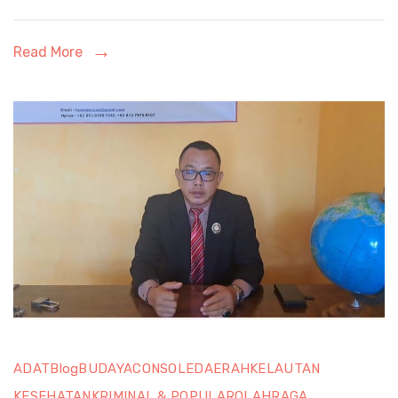
Read More
ADAT
Blog
BUDAYA
CONSOLE
DAERAH
KELAUTAN
KESEHATAN
KRIMINAL & POPULAR
OLAHRAGA