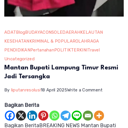
ADAT
Blog
BUDAYA
CONSOLE
DAERAH
KELAUTAN
KESEHATAN
KRIMINAL & POPULAR
OLAHRAGA
PENDIDIKAN
Pertanahan
POLITIK
TERKINI
Travel
Uncategorized
Mantan Bupati Lampung Timur Resmi
Jadi Tersangka
on
By
liputanresolusi
18 April 2025
Write a Comment
Mantan
Bagikan Berita
Bupati
Lampung
Bagikan BeritaBREAKING NEWS Mantan Bupati
Timur