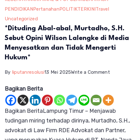
PENDIDIKAN
Pertanahan
POLITIK
TERKINI
Travel
Uncategorized
*Dituding Abal-abal, Murtadho, S.H.
Sebut Opini Wilson Lalengke di Media
Menyesatkan dan Tidak Mengerti
Hukum*
on
By
liputanresolusi
13 Mei 2025
Write a Comment
*Dituding
Bagikan Berita
Abal-
abal,
Bagikan BeritaLampung Timur – Menjawab
Murtadho,
tudingan miring terhadap dirinya, Murtadho, S.H.,
S.H.
advokat di Law Firm RDE Advokat dan Partner,
Sebut
Opini