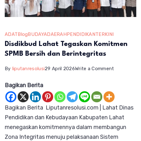
ADAT
Blog
BUDAYA
DAERAH
PENDIDIKAN
TERKINI
Disdikbud Lahat Tegaskan Komitmen
SPMB Bersih dan Berintegritas
on
By
liputanresolusi
29 April 2026
Write a Comment
Disdikbud
Bagikan Berita
Lahat
Tegaskan
Bagikan Berita Liputanresolusi.com | Lahat Dinas
Komitmen
Pendidikan dan Kebudayaan Kabupaten Lahat
SPMB
menegaskan komitmennya dalam membangun
Bersih
Zona Integritas menuju pelaksanaan Sistem
dan