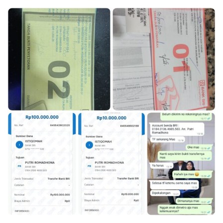
oleh
PTPN
Picu
Kemaraha
Umat
Islam*