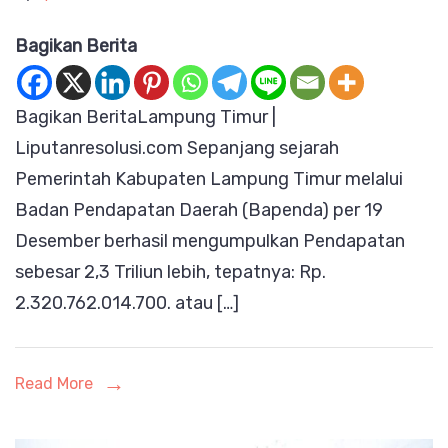
Sejara
Bagikan Berita
Lamti
Menur
Bagikan BeritaLampung Timur |
Bapen
Liputanresolusi.com Sepanjang sejarah
Desem
Pemerintah Kabupaten Lampung Timur melalui
2024
Badan Pendapatan Daerah (Bapenda) per 19
Berhas
Desember berhasil mengumpulkan Pendapatan
Temb
sebesar 2,3 Triliun lebih, tepatnya: Rp.
Penda
2.320.762.014.700. atau […]
2,3
T
Read More