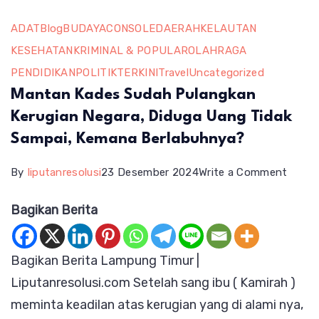
ADAT
Blog
BUDAYA
CONSOLE
DAERAH
KELAUTAN
KESEHATAN
KRIMINAL & POPULAR
OLAHRAGA
PENDIDIKAN
POLITIK
TERKINI
Travel
Uncategorized
Mantan Kades Sudah Pulangkan
Kerugian Negara, Diduga Uang Tidak
Sampai, Kemana Berlabuhnya?
on
By
liputanresolusi
23 Desember 2024
Write a Comment
Mant
Bagikan Berita
Kades
Sudah
Bagikan Berita Lampung Timur |
Pulan
Liputanresolusi.com Setelah sang ibu ( Kamirah )
Kerug
meminta keadilan atas kerugian yang di alami nya,
Negar