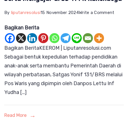
on
By
liputanresolusi
15 November 2024
Write a Comment
Peduli
Bagikan Berita
terha
Pendid
Bagikan BeritaKEEROM | Liputanresolusi.com
Anak-
Sebagai bentuk kepedulian terhadap pendidikan
anak
anak-anak serta membantu Pemerintah Daerah di
Perbat
wilayah perbatasan, Satgas Yonif 131/BRS melalui
Satga
Pos Waris yang dipimpin oleh Danpos Lettu Inf
Yonif
Yudha […]
131/B
Ikut
Serta
Read More
Menga
di