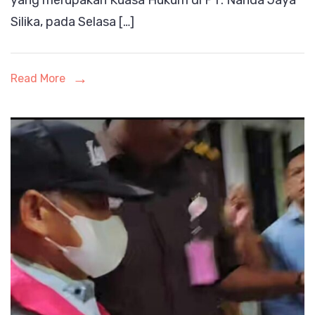
yang merupakan Kuasa Hukum di PT. Nanda Jaya
Silika, pada Selasa […]
Wilson
Lalengke
di
Read More
Media
Menyesatkan
dan
Tidak
Mengerti
Hukum*