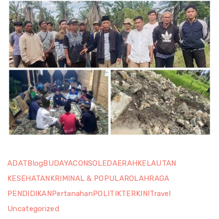
ADAT
Blog
BUDAYA
CONSOLE
DAERAH
KELAUTAN
KESEHATAN
KRIMINAL & POPULAR
OLAHRAGA
PENDIDIKAN
Pertanahan
POLITIK
TERKINI
Travel
Uncategorized