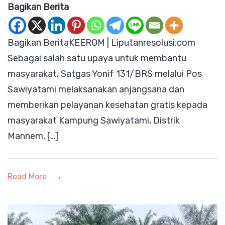
Bagikan Berita
Atasi
Kesulit
Bagikan BeritaKEEROM | Liputanresolusi.com
Masyar
Sebagai salah satu upaya untuk membantu
Satgas
masyarakat, Satgas Yonif 131/BRS melalui Pos
Yonif
Sawiyatami melaksanakan anjangsana dan
131/BR
memberikan pelayanan kesehatan gratis kepada
Berikan
masyarakat Kampung Sawiyatami, Distrik
Pelaya
Mannem, […]
Keseha
Gratis
Read More