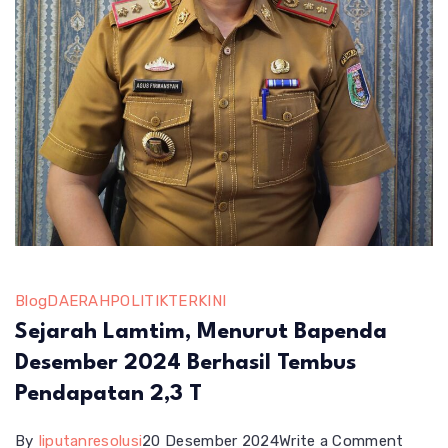
Blog
DAERAH
POLITIK
TERKINI
Sejarah Lamtim, Menurut Bapenda
Desember 2024 Berhasil Tembus
Pendapatan 2,3 T
on
By
liputanresolusi
20 Desember 2024
Write a Comment