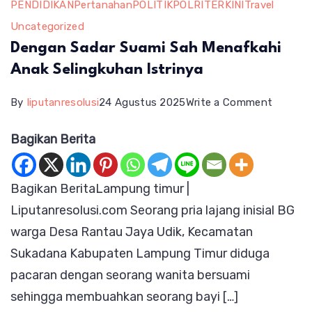
PENDIDIKAN
Pertanahan
POLITIK
POLRI
TERKINI
Travel
Uncategorized
Dengan Sadar Suami Sah Menafkahi
Anak Selingkuhan Istrinya
on
By
liputanresolusi
24 Agustus 2025
Write a Comment
Dengan
Bagikan Berita
Sadar
Suami
Bagikan BeritaLampung timur |
Sah
Liputanresolusi.com Seorang pria lajang inisial BG
Menafka
warga Desa Rantau Jaya Udik, Kecamatan
Anak
Sukadana Kabupaten Lampung Timur diduga
Selingk
pacaran dengan seorang wanita bersuami
Istrinya
sehingga membuahkan seorang bayi […]