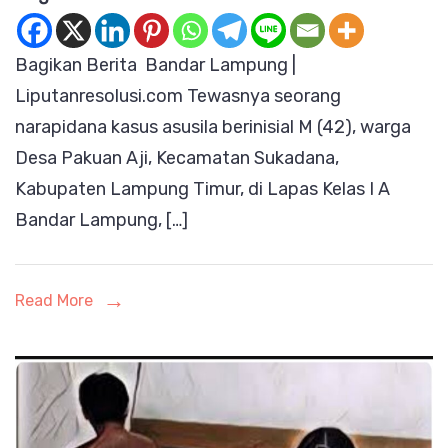
Napi
Kasus
Bagikan Berita Bandar Lampung |
Asusil
Liputanresolusi.com Tewasnya seorang
di
narapidana kasus asusila berinisial M (42), warga
Lapas
Desa Pakuan Aji, Kecamatan Sukadana,
Kelas
Kabupaten Lampung Timur, di Lapas Kelas I A
I
Bandar Lampung, […]
A
Banda
Lampu
Read More
Penuh
Kejang