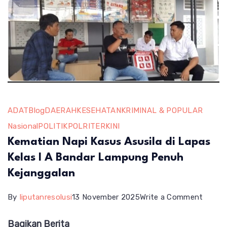
ADAT
Blog
DAERAH
KESEHATAN
KRIMINAL & POPULAR
Nasional
POLITIK
POLRI
TERKINI
Kematian Napi Kasus Asusila di Lapas
Kelas I A Bandar Lampung Penuh
Kejanggalan
on
By
liputanresolusi
13 November 2025
Write a Comment
Kemat
Bagikan Berita