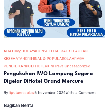
ADAT
Blog
BUDAYA
CONSOLE
DAERAH
KELAUTAN
KESEHATAN
KRIMINAL & POPULAR
OLAHRAGA
PENDIDIKAN
POLITIK
TERKINI
Travel
Uncategorized
Pengukuhan IWO Lampung Segera
Digelar DiHotel Grand Mercure
on
By
liputanresolusi
6 November 2024
Write a Comment
Penguk
Bagikan Berita
IWO