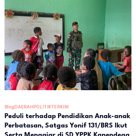
Laki
di
NTT
Blog
DAERAH
POLITIK
TERKINI
Peduli terhadap Pendidikan Anak-anak
Perbatasan, Satgas Yonif 131/BRS Ikut
Serta Mengajar di SD YPPK Kanendega