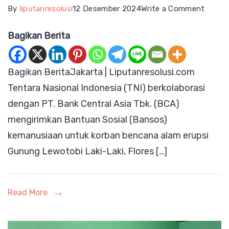
on
By
liputanresolusi
12 Desember 2024
Write a Comment
TNI
Bagikan Berita
Kerah
Pesaw
Bagikan BeritaJakarta | Liputanresolusi.com
TNI
Tentara Nasional Indonesia (TNI) berkolaborasi
AU
dengan PT. Bank Central Asia Tbk. (BCA)
Kirimk
mengirimkan Bantuan Sosial (Bansos)
Banso
kemanusiaan untuk korban bencana alam erupsi
untuk
Gunung Lewotobi Laki-Laki, Flores […]
Korba
Erupsi
Gunun
Read More
Lewot
Laki-