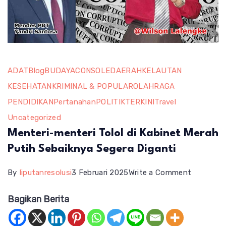
ADAT
Blog
BUDAYA
CONSOLE
DAERAH
KELAUTAN
KESEHATAN
KRIMINAL & POPULAR
OLAHRAGA
PENDIDIKAN
Pertanahan
POLITIK
TERKINI
Travel
Uncategorized
Menteri-menteri Tolol di Kabinet Merah
Putih Sebaiknya Segera Diganti
on
By
liputanresolusi
3 Februari 2025
Write a Comment
Menteri-
Bagikan Berita
menteri
Tolol