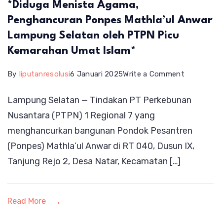
*Diduga Menista Agama,
Penghancuran Ponpes Mathla’ul Anwar
Lampung Selatan oleh PTPN Picu
Kemarahan Umat Islam*
on
By
liputanresolusi
6 Januari 2025
Write a Comment
*Diduga
Lampung Selatan — Tindakan PT Perkebunan
Menista
Nusantara (PTPN) 1 Regional 7 yang
Agama,
menghancurkan bangunan Pondok Pesantren
Penghanc
(Ponpes) Mathla’ul Anwar di RT 040, Dusun IX,
Ponpes
Tanjung Rejo 2, Desa Natar, Kecamatan […]
Mathla’ul
Anwar
Lampung
Read More
Selatan