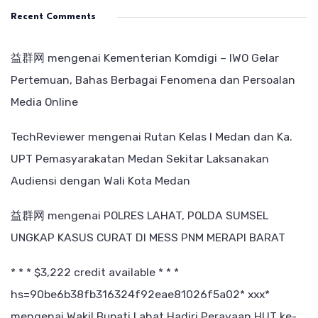
Recent Comments
益群网
mengenai
Kementerian Komdigi – IWO Gelar
Pertemuan, Bahas Berbagai Fenomena dan Persoalan
Media Online
TechReviewer
mengenai
Rutan Kelas I Medan dan Ka.
UPT Pemasyarakatan Medan Sekitar Laksanakan
Audiensi dengan Wali Kota Medan
益群网
mengenai
POLRES LAHAT, POLDA SUMSEL
UNGKAP KASUS CURAT DI MESS PNM MERAPI BARAT
* * * $3,222 credit available * * *
hs=90be6b38fb316324f92eae81026f5a02* ххх*
mengenai
Wakil Bupati Lahat Hadiri Perayaan HUT ke-