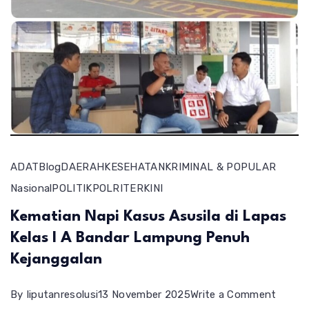
ADAT
Blog
DAERAH
KESEHATAN
KRIMINAL & POPULAR
Nasional
POLITIK
POLRI
TERKINI
Kematian Napi Kasus Asusila di Lapas
Kelas I A Bandar Lampung Penuh
Kejanggalan
on
By
liputanresolusi
13 November 2025
Write a Comment