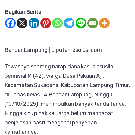
Kemat
Bagikan Berita
Napi
Kasus
Asusil
di
Bandar Lampung | Liputanresolusi.com
Lapas
Kelas
Tewasnya seorang narapidana kasus asusila
I
berinisial M (42), warga Desa Pakuan Aji,
A
Kecamatan Sukadana, Kabupaten Lampung Timur,
Banda
di Lapas Kelas I A Bandar Lampung, Minggu
Lampu
(10/10/2025), menimbulkan banyak tanda tanya.
Penuh
Hingga kini, pihak keluarga belum mendapat
Kejang
penjelasan pasti mengenai penyebab
kematiannya.