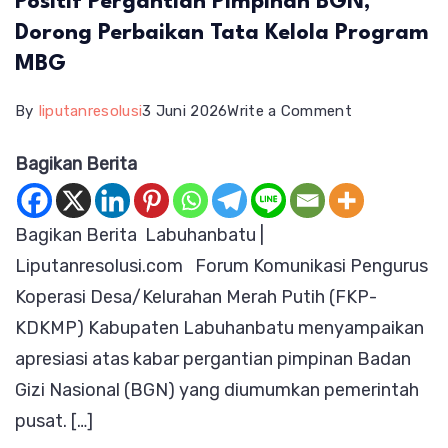
Positif Pergantian Pimpinan BGN,
Dorong Perbaikan Tata Kelola Program
MBG
on
By
liputanresolusi
3 Juni 2026
Write a Comment
FKP-
Bagikan Berita
KDKMP
Labuhanbatu
Bagikan Berita Labuhanbatu |
Sambut
Liputanresolusi.com Forum Komunikasi Pengurus
Positif
Koperasi Desa/Kelurahan Merah Putih (FKP-
Pergantian
KDKMP) Kabupaten Labuhanbatu menyampaikan
Pimpinan
apresiasi atas kabar pergantian pimpinan Badan
BGN,
Gizi Nasional (BGN) yang diumumkan pemerintah
Dorong
pusat. […]
Perbaikan