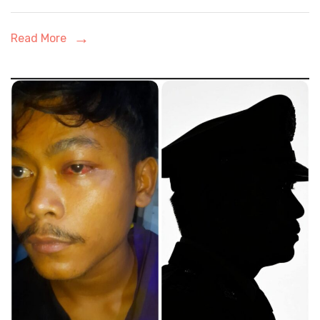
Tata
Kelola
Read More
Program
MBG