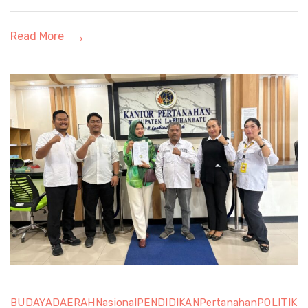
0209/LB
dan
Read More
Polisi
BUDAYA
DAERAH
Nasional
PENDIDIKAN
Pertanahan
POLITIK