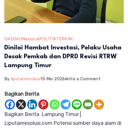
DAERAH
Nasional
POLITIK
TERKINI
Dinilai Hambat Investasi, Pelaku Usaha
Desak Pemkab dan DPRD Revisi RTRW
Lampung Timur
on
By
liputanresolusi
13 Mei 2026
Write a Comment
Dinilai
Bagikan Berita
Hambat
Investasi,
Bagikan Berita Lampung Timur |
Pelaku
Liputanresolusi.com Potensi sumber daya alam di
Usaha