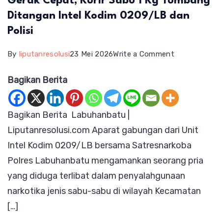
Gerak Cepat, Kurir Sabu 1 Kg Tumbang
Ditangan Intel Kodim 0209/LB dan
Polisi
on
By
liputanresolusi
23 Mei 2026
Write a Comment
Gerak
Bagikan Berita
Cepat,
Kurir
Bagikan Berita Labuhanbatu |
Sabu
Liputanresolusi.com Aparat gabungan dari Unit
1
Intel Kodim 0209/LB bersama Satresnarkoba
Kg
Polres Labuhanbatu mengamankan seorang pria
Tumbang
yang diduga terlibat dalam penyalahgunaan
Ditangan
narkotika jenis sabu-sabu di wilayah Kecamatan
Intel
[…]
Kodim