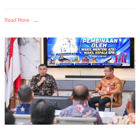
di
Kampung
Read More
Bebas
dari
Narkoba