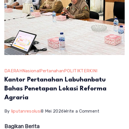
DAERAH
Nasional
Pertanahan
POLITIK
TERKINI
Kantor Pertanahan Labuhanbatu
Bahas Penetapan Lokasi Reforma
Agraria
on
By
liputanresolusi
8 Mei 2026
Write a Comment
Kantor
Bagikan Berita
Pertanahan