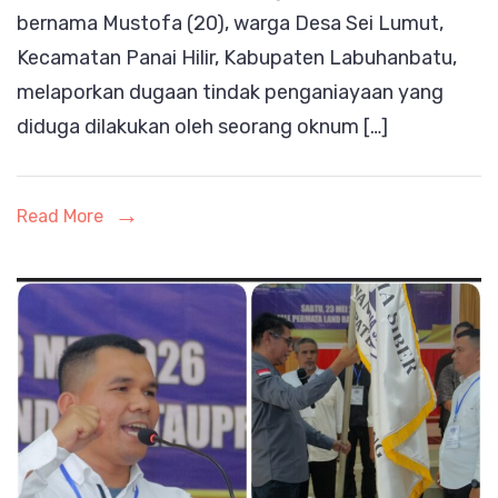
bernama Mustofa (20), warga Desa Sei Lumut,
Pesisir
Kecamatan Panai Hilir, Kabupaten Labuhanbatu,
Labuhanbatu
melaporkan dugaan tindak penganiayaan yang
Tempuh
diduga dilakukan oleh seorang oknum […]
Jalur
Hukum
ke
Read More
Polres