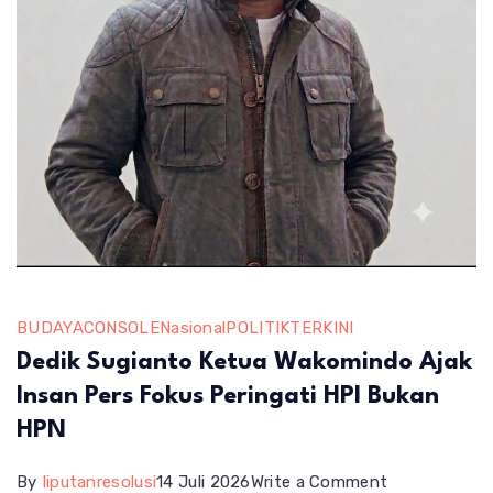
BUDAYA
CONSOLE
Nasional
POLITIK
TERKINI
Dedik Sugianto Ketua Wakomindo Ajak
Insan Pers Fokus Peringati HPI Bukan
HPN
on
By
liputanresolusi
14 Juli 2026
Write a Comment