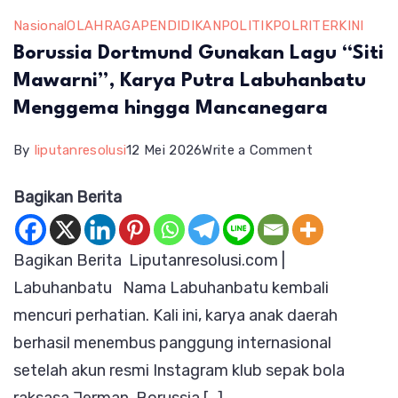
Nasional
OLAHRAGA
PENDIDIKAN
POLITIK
POLRI
TERKINI
Borussia Dortmund Gunakan Lagu “Siti
Mawarni”, Karya Putra Labuhanbatu
Menggema hingga Mancanegara
on
By
liputanresolusi
12 Mei 2026
Write a Comment
Borussia
Bagikan Berita
Dortmund
Gunakan
Bagikan Berita Liputanresolusi.com |
Lagu
Labuhanbatu Nama Labuhanbatu kembali
“Siti
mencuri perhatian. Kali ini, karya anak daerah
Mawarni”,
berhasil menembus panggung internasional
Karya
setelah akun resmi Instagram klub sepak bola
Putra
raksasa Jerman, Borussia […]
Labuhanbatu