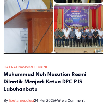
DAERAH
Nasional
TERKINI
Muhammad Nuh Nasution Resmi
Dilantik Menjadi Ketua DPC PJS
Labuhanbatu
on
By
liputanresolusi
24 Mei 2026
Write a Comment