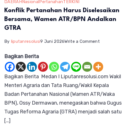
DAERAH
Nasional
Pertanahan
TERKINI
Konflik Pertanahan Harus Diselesaikan
Bersama, Wamen ATR/BPN Andalkan
GTRA
on
By
liputanresolusi
9 Juni 2026
Write a Comment
Konflik
Bagikan Berita
Pertanahan
Harus
Bagikan Berita Medan I Liputanresolusi.com Wakil
Diselesaikan
Menteri Agraria dan Tata Ruang/Wakil Kepala
Bersama,
Badan Pertanahan Nasional (Wamen ATR/Waka
Wamen
BPN), Ossy Dermawan, menegaskan bahwa Gugus
ATR/BPN
Tugas Reforma Agraria (GTRA) menjadi salah satu
Andalkan
[…]
GTRA