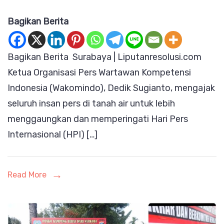
Dedik
Bagikan Berita
Sugianto
Ketua
Bagikan Berita Surabaya | Liputanresolusi.com
Wakomindo
Ketua Organisasi Pers Wartawan Kompetensi
Ajak
Indonesia (Wakomindo), Dedik Sugianto, mengajak
Insan
seluruh insan pers di tanah air untuk lebih
Pers
menggaungkan dan memperingati Hari Pers
Fokus
Internasional (HPI) […]
Peringati
HPI
Bukan
Read More
HPN