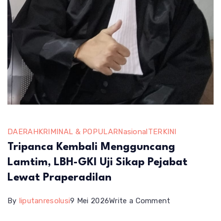
DAERAH
KRIMINAL & POPULAR
Nasional
TERKINI
Tripanca Kembali Mengguncang
Lamtim, LBH-GKI Uji Sikap Pejabat
Lewat Praperadilan
on
By
liputanresolusi
9 Mei 2026
Write a Comment
Tripanca