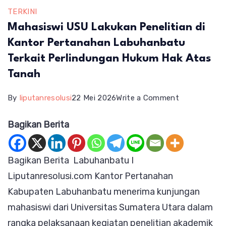
TERKINI
Mahasiswi USU Lakukan Penelitian di
Kantor Pertanahan Labuhanbatu
Terkait Perlindungan Hukum Hak Atas
Tanah
on
By
liputanresolusi
22 Mei 2026
Write a Comment
Mahasiswi
Bagikan Berita
USU
Lakukan
Bagikan Berita Labuhanbatu I
Penelitian
Liputanresolusi.com Kantor Pertanahan
di
Kabupaten Labuhanbatu menerima kunjungan
Kantor
mahasiswi dari Universitas Sumatera Utara dalam
Pertanahan
rangka pelaksanaan kegiatan penelitian akademik
Labuhanbat