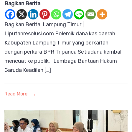
Bagikan Berita
Kembali
Mengguncang
Bagikan Berita Lampung Timur |
Lamtim,
Liputanresolusi.com Polemik dana kas daerah
LBH-
Kabupaten Lampung Timur yang berkaitan
GKI
dengan perkara BPR Tripanca Setiadana kembali
Uji
mencuat ke publik. Lembaga Bantuan Hukum
Sikap
Garuda Keadilan […]
Pejabat
Lewat
Praperadilan
Read More