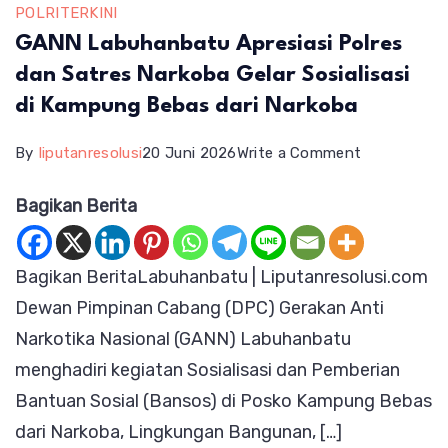
POLRI
TERKINI
GANN Labuhanbatu Apresiasi Polres
dan Satres Narkoba Gelar Sosialisasi
di Kampung Bebas dari Narkoba
on
By
liputanresolusi
20 Juni 2026
Write a Comment
GANN
Bagikan Berita
Labuhanbat
Apresiasi
Bagikan BeritaLabuhanbatu | Liputanresolusi.com
Polres
Dewan Pimpinan Cabang (DPC) Gerakan Anti
dan
Narkotika Nasional (GANN) Labuhanbatu
Satres
menghadiri kegiatan Sosialisasi dan Pemberian
Narkoba
Bantuan Sosial (Bansos) di Posko Kampung Bebas
Gelar
dari Narkoba, Lingkungan Bangunan, […]
Sosialisasi