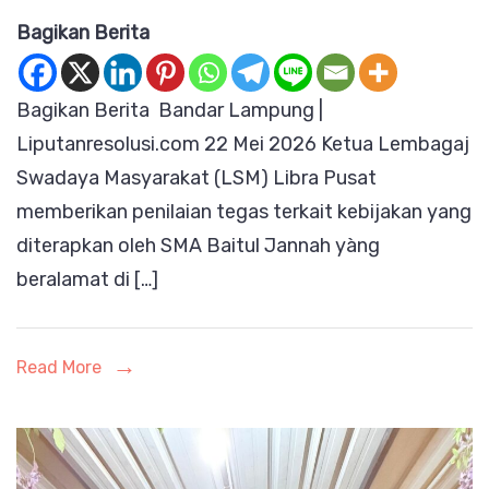
Ketua
Bagikan Berita
LSM
Libra
Bagikan Berita Bandar Lampung |
Pusat
Liputanresolusi.com 22 Mei 2026 Ketua Lembagaj
Menilai
Swadaya Masyarakat (LSM) Libra Pusat
Kebijakan
memberikan penilaian tegas terkait kebijakan yang
SMA
diterapkan oleh SMA Baitul Jannah yàng
Baitul
beralamat di […]
Jannah
Lampung
Langgar
Read More
Aturan,
Dilarang
Keras
Menahan