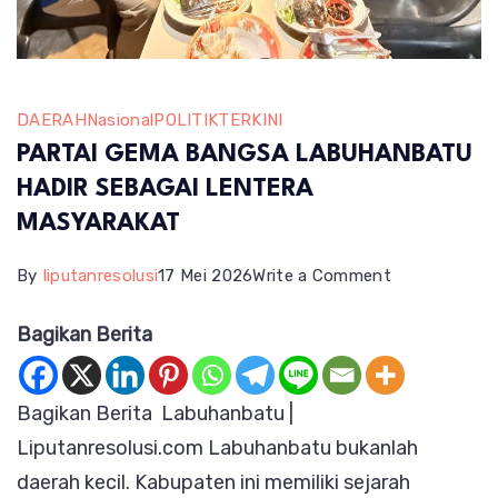
DAERAH
Nasional
POLITIK
TERKINI
PARTAI GEMA BANGSA LABUHANBATU
HADIR SEBAGAI LENTERA
MASYARAKAT
on
By
liputanresolusi
17 Mei 2026
Write a Comment
PARTAI
Bagikan Berita
GEMA
BANGSA
Bagikan Berita Labuhanbatu |
LABUHANBA
Liputanresolusi.com Labuhanbatu bukanlah
HADIR
daerah kecil. Kabupaten ini memiliki sejarah
SEBAGAI