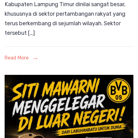
Kabupaten Lampung Timur dinilai sangat besar,
Desak
khususnya di sektor pertambangan rakyat yang
Pemkab
terus berkembang di sejumlah wilayah. Sektor
dan
tersebut […]
DPRD
Revisi
RTRW
Read More
Lampung
Timur