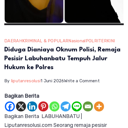
DAERAH
KRIMINAL & POPULAR
Nasional
POLRI
TERKINI
Diduga Dianiaya Oknum Polisi, Remaja
Pesisir Labuhanbatu Tempuh Jalur
Hukum ke Polres
on
By
liputanresolusi
1 Juni 2026
Write a Comment
Diduga
Bagikan Berita
Dianiaya
Oknum
Bagikan Berita LABUHANBATU |
Polisi,
Liputanresolusi.com Seorang remaja pesisir
Remaja