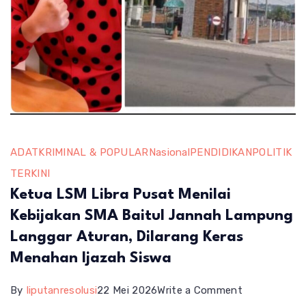
ADAT
KRIMINAL & POPULAR
Nasional
PENDIDIKAN
POLITIK
TERKINI
Ketua LSM Libra Pusat Menilai
Kebijakan SMA Baitul Jannah Lampung
Langgar Aturan, Dilarang Keras
Menahan Ijazah Siswa
on
By
liputanresolusi
22 Mei 2026
Write a Comment