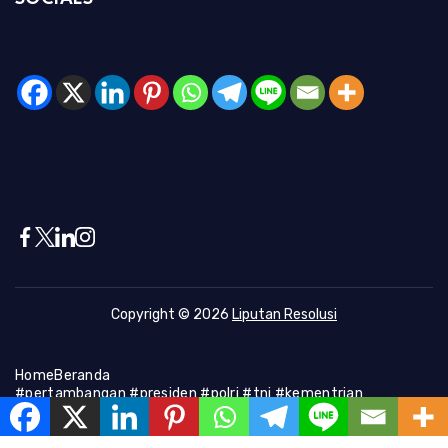
Copyright © 2026
Liputan Resolusi
Home
Beranda
#pertambangan #presiden #polri #tni #kementrian
#presiden #Kapolri #indonesia