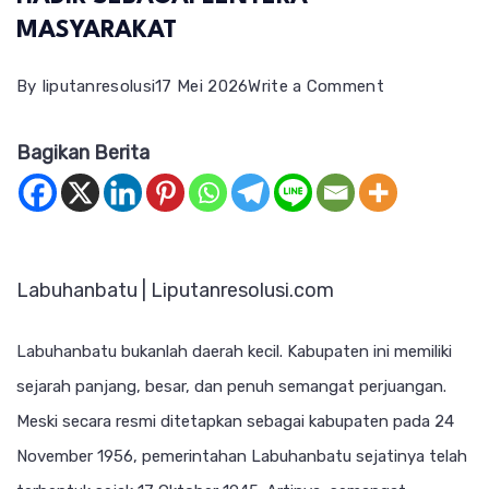
MASYARAKAT
on
By
liputanresolusi
17 Mei 2026
Write a Comment
PARTAI
Bagikan Berita
GEMA
BANGSA
LABUHANBA
HADIR
Labuhanbatu | Liputanresolusi.com
SEBAGAI
LENTERA
Labuhanbatu bukanlah daerah kecil. Kabupaten ini memiliki
MASYARAKA
sejarah panjang, besar, dan penuh semangat perjuangan.
Meski secara resmi ditetapkan sebagai kabupaten pada 24
November 1956, pemerintahan Labuhanbatu sejatinya telah