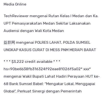
Media Online
TechReviewer
mengenai
Rutan Kelas I Medan dan Ka.
UPT Pemasyarakatan Medan Sekitar Laksanakan
Audiensi dengan Wali Kota Medan
益群网
mengenai
POLRES LAHAT, POLDA SUMSEL
UNGKAP KASUS CURAT DI MESS PNM MERAPI BARAT
* * * $3,222 credit available * * *
hs=90be6b38fb316324f92eae81026f5a02* ххх*
mengenai
Wakil Bupati Lahat Hadiri Perayaan HUT ke-
68 Bank Sumsel Babel: “Mengakar Lokal, Menggapai
Global”, Perkuat Sinergi dengan Pemerintah