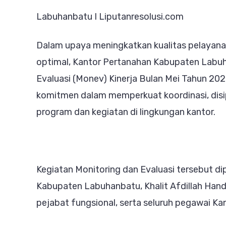
Monit
Labuhanbatu I Liputanresolusi.com
dan
Evalu
Dalam upaya meningkatkan kualitas pelayanan
Kiner
optimal, Kantor Pertanahan Kabupaten Labu
Mei
Evaluasi (Monev) Kinerja Bulan Mei Tahun 202
2026
komitmen dalam memperkuat koordinasi, disipl
untu
program dan kegiatan di lingkungan kantor.
Tingk
Pela
Prim
Kegiatan Monitoring dan Evaluasi tersebut d
Kabupaten Labuhanbatu, Khalit Afdillah Hando
pejabat fungsional, serta seluruh pegawai 