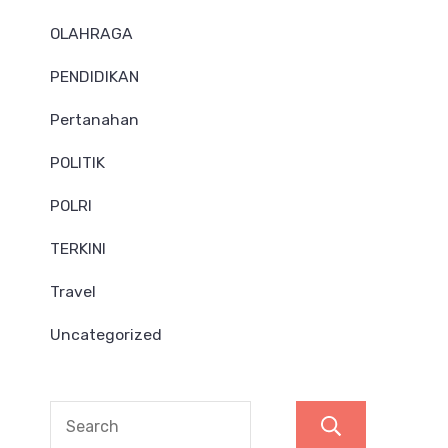
OLAHRAGA
PENDIDIKAN
Pertanahan
POLITIK
POLRI
TERKINI
Travel
Uncategorized
Search