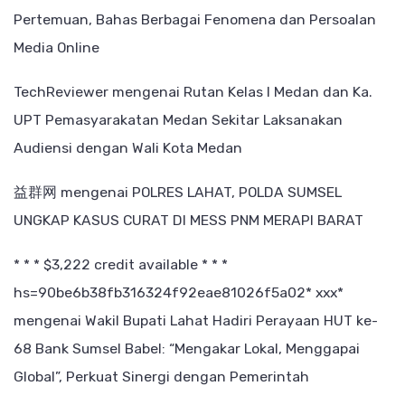
Pertemuan, Bahas Berbagai Fenomena dan Persoalan
Media Online
TechReviewer
mengenai
Rutan Kelas I Medan dan Ka.
UPT Pemasyarakatan Medan Sekitar Laksanakan
Audiensi dengan Wali Kota Medan
益群网
mengenai
POLRES LAHAT, POLDA SUMSEL
UNGKAP KASUS CURAT DI MESS PNM MERAPI BARAT
* * * $3,222 credit available * * *
hs=90be6b38fb316324f92eae81026f5a02* ххх*
mengenai
Wakil Bupati Lahat Hadiri Perayaan HUT ke-
68 Bank Sumsel Babel: “Mengakar Lokal, Menggapai
Global”, Perkuat Sinergi dengan Pemerintah