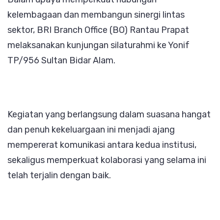
ke
kelembagaan dan membangun sinergi lintas
Yonif
sektor, BRI Branch Office (BO) Rantau Prapat
TP/956
melaksanakan kunjungan silaturahmi ke Yonif
Sultan
TP/956 Sultan Bidar Alam.
Bidar
Alam
Kegiatan yang berlangsung dalam suasana hangat
dan penuh kekeluargaan ini menjadi ajang
mempererat komunikasi antara kedua institusi,
sekaligus memperkuat kolaborasi yang selama ini
telah terjalin dengan baik.