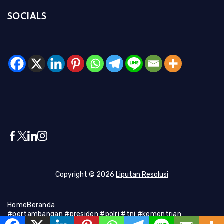
SOCIALS
Copyright © 2026
Liputan Resolusi
Home
Beranda
#pertambangan #presiden #polri #tni #kementrian
#presiden #Kapolri #indonesia