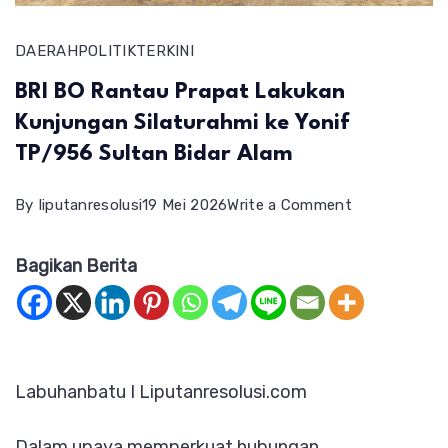
DAERAH
POLITIK
TERKINI
BRI BO Rantau Prapat Lakukan
Kunjungan Silaturahmi ke Yonif
TP/956 Sultan Bidar Alam
on
By
liputanresolusi
19 Mei 2026
Write a Comment
BRI
Bagikan Berita
BO
Rantau
Prapat
Lakukan
Labuhanbatu I Liputanresolusi.com
Kunjungan
Silaturahmi
Dalam upaya memperkuat hubungan