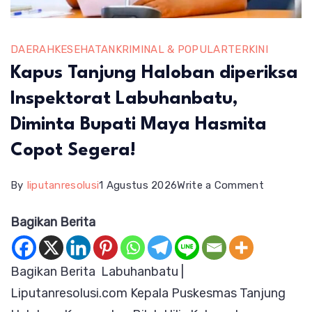
DAERAH
KESEHATAN
KRIMINAL & POPULAR
TERKINI
Kapus Tanjung Haloban diperiksa
Inspektorat Labuhanbatu,
Diminta Bupati Maya Hasmita
Copot Segera!
on
By
liputanresolusi
1 Agustus 2026
Write a Comment
Kapus
Bagikan Berita
Tanjung
Haloban
Bagikan Berita Labuhanbatu |
diperiksa
Liputanresolusi.com Kepala Puskesmas Tanjung
Inspektor