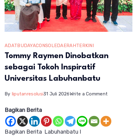
ADAT
BUDAYA
CONSOLE
DAERAH
TERKINI
Tommy Raymen Dinobatkan
sebagai Tokoh Inspiratif
Universitas Labuhanbatu
on
By
liputanresolusi
31 Juli 2026
Write a Comment
Tommy
Bagikan Berita
Raymen
Dinobatkan
Bagikan Berita Labuhanbatu I
sebagai