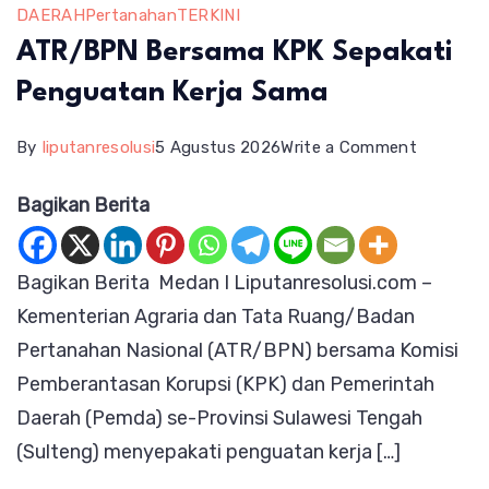
DAERAH
Pertanahan
TERKINI
ATR/BPN Bersama KPK Sepakati
Penguatan Kerja Sama
on
By
liputanresolusi
5 Agustus 2026
Write a Comment
ATR/BP
Bagikan Berita
Bersama
KPK
Bagikan Berita Medan I Liputanresolusi.com –
Sepakati
Kementerian Agraria dan Tata Ruang/Badan
Penguat
Pertanahan Nasional (ATR/BPN) bersama Komisi
Kerja
Pemberantasan Korupsi (KPK) dan Pemerintah
Sama
Daerah (Pemda) se-Provinsi Sulawesi Tengah
(Sulteng) menyepakati penguatan kerja […]