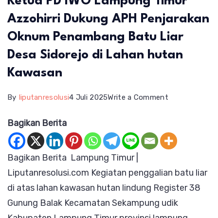
Ketua PD IWO Lampung Timur
Azzohirri Dukung APH Penjarakan
Oknum Penambang Batu Liar
Desa Sidorejo di Lahan hutan
Kawasan
on
By
liputanresolusi
4 Juli 2025
Write a Comment
Ketua
Bagikan Berita
PD
IWO
Bagikan Berita Lampung Timur |
Lampung
Liputanresolusi.com Kegiatan penggalian batu liar
Timur
di atas lahan kawasan hutan lindung Register 38
Azzohirri
Gunung Balak Kecamatan Sekampung udik
Dukung
Kabupaten Lampung Timur provinsi lampung
APH