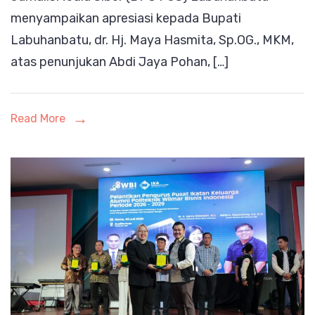
menyampaikan apresiasi kepada Bupati
Sekda,
Labuhanbatu, dr. Hj. Maya Hasmita, Sp.OG., MKM,
DPC
atas penunjukan Abdi Jaya Pohan, […]
PJS
Labuhan
Apresiasi
Read More
Bupati