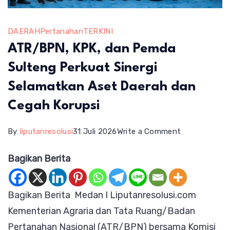
DAERAH
Pertanahan
TERKINI
ATR/BPN, KPK, dan Pemda
Sulteng Perkuat Sinergi
Selamatkan Aset Daerah dan
Cegah Korupsi
on
By
liputanresolusi
31 Juli 2026
Write a Comment
ATR/BPN,
Bagikan Berita
KPK,
dan
Bagikan Berita Medan I Liputanresolusi.com
Pemda
Kementerian Agraria dan Tata Ruang/Badan
Sulteng
Pertanahan Nasional (ATR/BPN) bersama Komisi
Perkuat