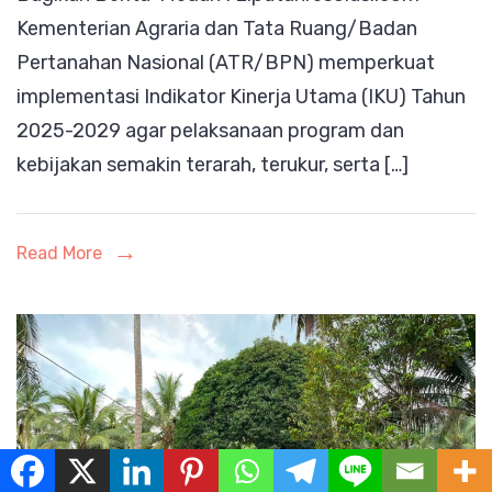
Kementerian Agraria dan Tata Ruang/Badan
2029,
Pertanahan Nasional (ATR/BPN) memperkuat
Sekjen
implementasi Indikator Kinerja Utama (IKU) Tahun
ATR/BPN
2025-2029 agar pelaksanaan program dan
Tekankan
kebijakan semakin terarah, terukur, serta […]
Keselarasan
Indikator
Kinerja
Read More
Pusat
dan
Daerah