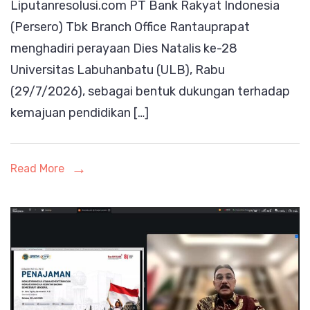
Liputanresolusi.com PT Bank Rakyat Indonesia
Natalis
(Persero) Tbk Branch Office Rantauprapat
ke-
menghadiri perayaan Dies Natalis ke-28
28
Universitas Labuhanbatu (ULB), Rabu
Universitas
(29/7/2026), sebagai bentuk dukungan terhadap
Labuhanbatu
kemajuan pendidikan […]
Perkuat
Sinergi
dengan
Read More
Dunia
Pendidikan