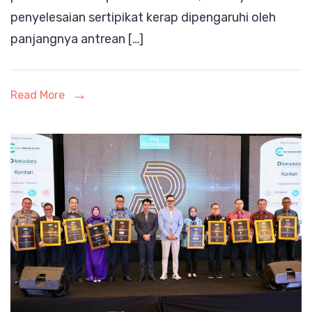
penyelesaian sertipikat kerap dipengaruhi oleh
Jelas
panjangnya antrean […]
Berkat
Layana
Penguku
Read More
Terjadw