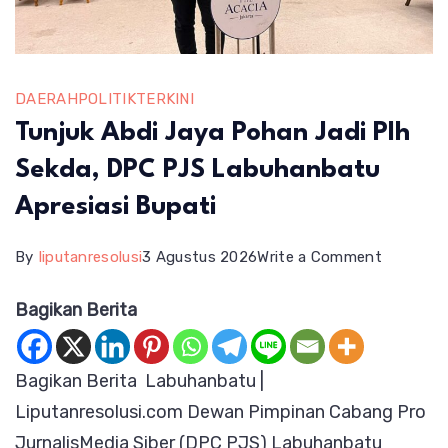
DAERAH
POLITIK
TERKINI
Tunjuk Abdi Jaya Pohan Jadi Plh
Sekda, DPC PJS Labuhanbatu
Apresiasi Bupati
on
By
liputanresolusi
3 Agustus 2026
Write a Comment
Tunjuk
Bagikan Berita
Abdi
Jaya
Bagikan Berita Labuhanbatu |
Pohan
Liputanresolusi.com Dewan Pimpinan Cabang Pro
Jadi
JurnalisMedia Siber (DPC PJS) Labuhanbatu
Plh