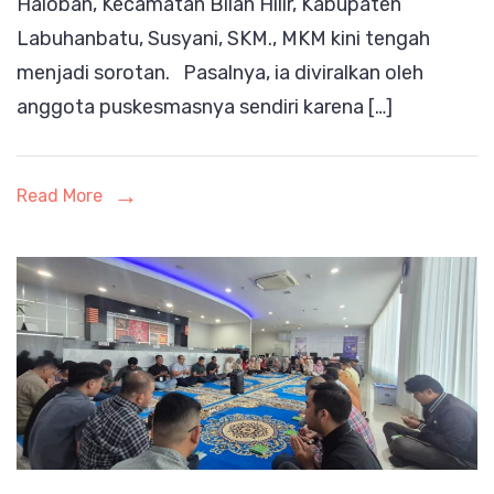
Haloban, Kecamatan Bilah Hilir, Kabupaten
Labuhanb
Labuhanbatu, Susyani, SKM., MKM kini tengah
Diminta
menjadi sorotan. Pasalnya, ia diviralkan oleh
Bupati
anggota puskesmasnya sendiri karena […]
Maya
Hasmita
Copot
Read More
Segera!