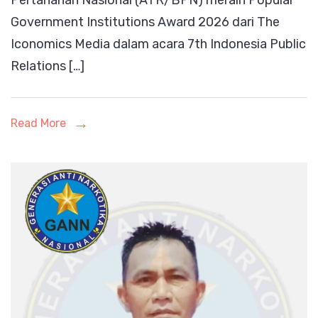
Pertanahan Nasional (ATR/BPN) meraih Popular
Government Institutions Award 2026 dari The
Sabet
Iconomics Media dalam acara 7th Indonesia Public
Popular
Relations […]
Govern
Institut
Award
Read More
2026