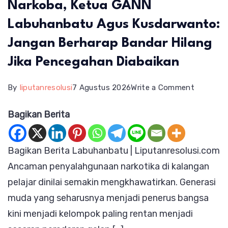
Narkoba, Ketua GANN
Labuhanbatu Agus Kusdarwanto:
Jangan Berharap Bandar Hilang
Jika Pencegahan Diabaikan
on
By
liputanresolusi
7 Agustus 2026
Write a Comment
Selamatk
Bagikan Berita
Generasi
Muda
Bagikan Berita Labuhanbatu | Liputanresolusi.com
dari
Ancaman penyalahgunaan narkotika di kalangan
Narkoba,
pelajar dinilai semakin mengkhawatirkan. Generasi
Ketua
muda yang seharusnya menjadi penerus bangsa
GANN
kini menjadi kelompok paling rentan menjadi
Labuhan