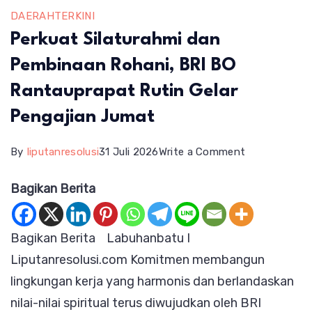
DAERAH
TERKINI
Perkuat Silaturahmi dan
Pembinaan Rohani, BRI BO
Rantauprapat Rutin Gelar
Pengajian Jumat
on
By
liputanresolusi
31 Juli 2026
Write a Comment
Perkuat
Bagikan Berita
Silaturahmi
dan
Bagikan Berita Labuhanbatu I
Pembinaan
Liputanresolusi.com Komitmen membangun
Rohani,
lingkungan kerja yang harmonis dan berlandaskan
BRI
nilai-nilai spiritual terus diwujudkan oleh BRI
BO