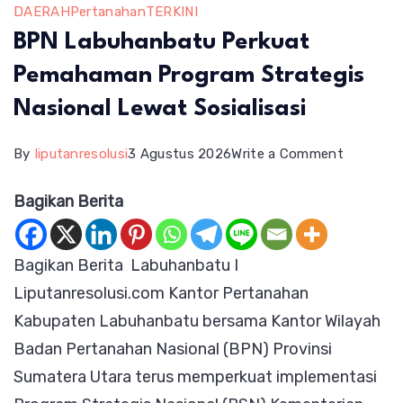
DAERAH
Pertanahan
TERKINI
BPN Labuhanbatu Perkuat
Pemahaman Program Strategis
Nasional Lewat Sosialisasi
on
By
liputanresolusi
3 Agustus 2026
Write a Comment
BPN
Bagikan Berita
Labuhan
Perkuat
Bagikan Berita Labuhanbatu I
Pemaha
Liputanresolusi.com Kantor Pertanahan
Program
Kabupaten Labuhanbatu bersama Kantor Wilayah
Strategis
Badan Pertanahan Nasional (BPN) Provinsi
Nasional
Sumatera Utara terus memperkuat implementasi
Lewat