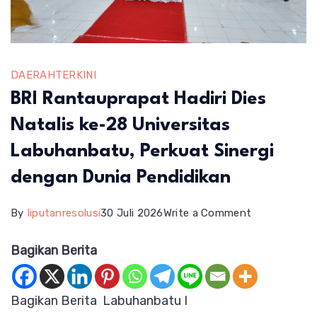
DAERAH
TERKINI
BRI Rantauprapat Hadiri Dies
Natalis ke-28 Universitas
Labuhanbatu, Perkuat Sinergi
dengan Dunia Pendidikan
on
By
liputanresolusi
30 Juli 2026
Write a Comment
BRI
Bagikan Berita
Rantauprapa
Hadiri
Bagikan Berita Labuhanbatu I
Dies