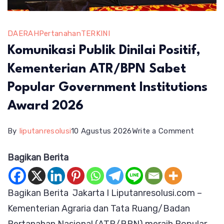
DAERAH
Pertanahan
TERKINI
Komunikasi Publik Dinilai Positif,
Kementerian ATR/BPN Sabet
Popular Government Institutions
Award 2026
on
By
liputanresolusi
10 Agustus 2026
Write a Comment
Komunik
Bagikan Berita
Publik
Dinilai
Bagikan Berita Jakarta I Liputanresolusi.com –
Positif,
Kementerian Agraria dan Tata Ruang/Badan
Kemente
ATR/BP