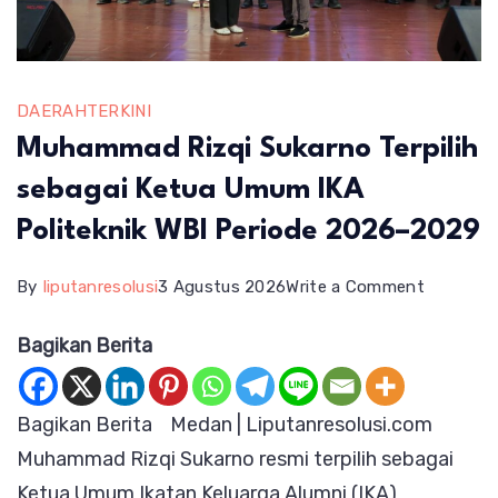
DAERAH
TERKINI
Muhammad Rizqi Sukarno Terpilih
sebagai Ketua Umum IKA
Politeknik WBI Periode 2026–2029
on
By
liputanresolusi
3 Agustus 2026
Write a Comment
Muhamm
Bagikan Berita
Rizqi
Sukarno
Bagikan Berita Medan | Liputanresolusi.com
Terpilih
Muhammad Rizqi Sukarno resmi terpilih sebagai
sebagai
Ketua Umum Ikatan Keluarga Alumni (IKA)
Ketua