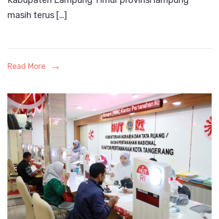
masih terus […]
Penjarakan
Oknum
Penambang
Batu
Read More
Liar
Desa
Sidorejo
di
Lahan
hutan
Kawasan