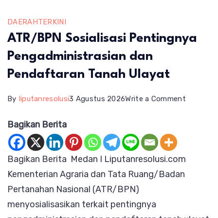
DAERAH
TERKINI
ATR/BPN Sosialisasi Pentingnya
Pengadministrasian dan
Pendaftaran Tanah Ulayat
on
By
liputanresolusi
3 Agustus 2026
Write a Comment
ATR/BP
Bagikan Berita
Sosialisas
Pentingn
Bagikan Berita Medan I Liputanresolusi.com
Pengadmi
Kementerian Agraria dan Tata Ruang/Badan
dan
Pertanahan Nasional (ATR/BPN)
Pendafta
menyosialisasikan terkait pentingnya
Tanah