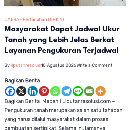
DAERAH
Pertanahan
TERKINI
Masyarakat Dapat Jadwal Ukur
Tanah yang Lebih Jelas Berkat
Layanan Pengukuran Terjadwal
on
By
liputanresolusi
10 Agustus 2026
Write a Comment
Masyara
Bagikan Berita
Dapat
Jadwal
Bagikan Berita Medan I Liputanresolusi.com –
Ukur
Pengukuran tanah merupakan salah satu tahapan
Tanah
yang harus dilalui masyarakat dalam proses
yang
pembuatan sertipikat. Selama ini, lamanya
Lebih