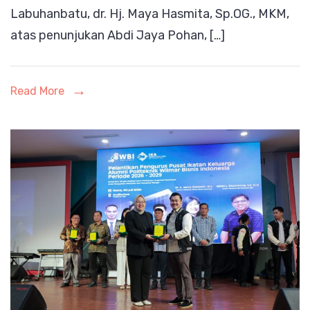
Labuhanbatu, dr. Hj. Maya Hasmita, Sp.OG., MKM,
DPC
atas penunjukan Abdi Jaya Pohan, […]
PJS
Labuhan
Apresiasi
Read More
Bupati