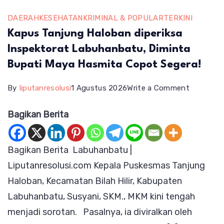
DAERAH
KESEHATAN
KRIMINAL & POPULAR
TERKINI
Kapus Tanjung Haloban diperiksa
Inspektorat Labuhanbatu, Diminta
Bupati Maya Hasmita Copot Segera!
on
By
liputanresolusi
1 Agustus 2026
Write a Comment
Kapus
Bagikan Berita
Tanjung
Haloban
Bagikan Berita Labuhanbatu |
diperiksa
Liputanresolusi.com Kepala Puskesmas Tanjung
Inspektor
Haloban, Kecamatan Bilah Hilir, Kabupaten
Labuhanb
Labuhanbatu, Susyani, SKM., MKM kini tengah
Diminta
menjadi sorotan. Pasalnya, ia diviralkan oleh
Bupati