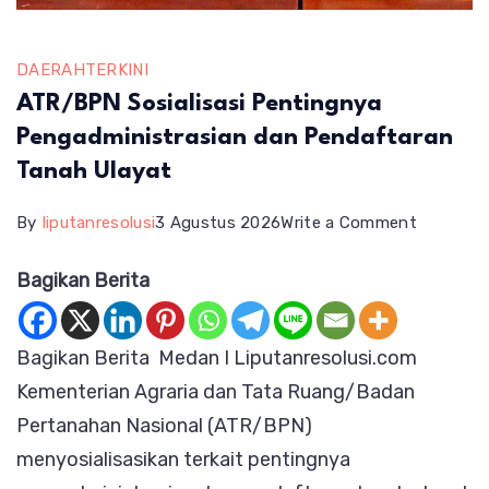
DAERAH
TERKINI
ATR/BPN Sosialisasi Pentingnya
Pengadministrasian dan Pendaftaran
Tanah Ulayat
on
By
liputanresolusi
3 Agustus 2026
Write a Comment
ATR/BP
Bagikan Berita
Sosialisas
Pentingn
Bagikan Berita Medan I Liputanresolusi.com
Pengadmi
Kementerian Agraria dan Tata Ruang/Badan
dan
Pertanahan Nasional (ATR/BPN)
Pendafta
menyosialisasikan terkait pentingnya
Tanah