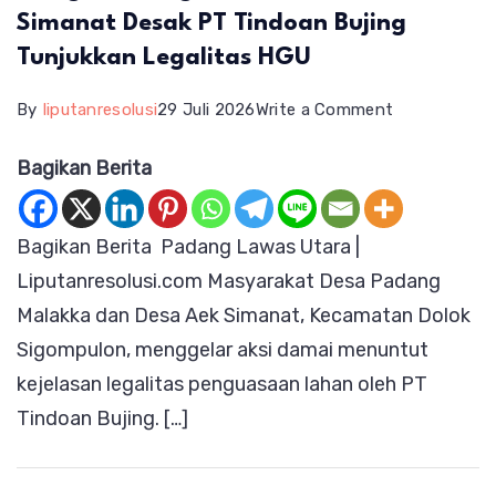
Simanat Desak PT Tindoan Bujing
Tunjukkan Legalitas HGU
on
By
liputanresolusi
29 Juli 2026
Write a Comment
Warga
Bagikan Berita
Padang
Malakka
Bagikan Berita Padang Lawas Utara |
dan
Liputanresolusi.com Masyarakat Desa Padang
Aek
Malakka dan Desa Aek Simanat, Kecamatan Dolok
Simanat
Sigompulon, menggelar aksi damai menuntut
Desak
kejelasan legalitas penguasaan lahan oleh PT
PT
Tindoan Bujing. […]
Tindoan
Bujing
Tunjukkan