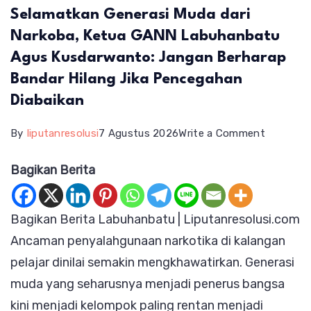
Selamatkan Generasi Muda dari
Narkoba, Ketua GANN Labuhanbatu
Agus Kusdarwanto: Jangan Berharap
Bandar Hilang Jika Pencegahan
Diabaikan
on
By
liputanresolusi
7 Agustus 2026
Write a Comment
Selamatk
Bagikan Berita
Generasi
Muda
Bagikan Berita Labuhanbatu | Liputanresolusi.com
dari
Ancaman penyalahgunaan narkotika di kalangan
Narkoba,
pelajar dinilai semakin mengkhawatirkan. Generasi
Ketua
muda yang seharusnya menjadi penerus bangsa
GANN
kini menjadi kelompok paling rentan menjadi
Labuhan