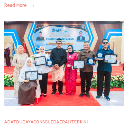
Read More
Korupsi
ADAT
BUDAYA
CONSOLE
DAERAH
TERKINI