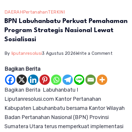
DAERAH
Pertanahan
TERKINI
BPN Labuhanbatu Perkuat Pemahaman
Program Strategis Nasional Lewat
Sosialisasi
on
By
liputanresolusi
3 Agustus 2026
Write a Comment
BPN
Bagikan Berita
Labuhan
Perkuat
Bagikan Berita Labuhanbatu I
Pemaha
Liputanresolusi.com Kantor Pertanahan
Program
Kabupaten Labuhanbatu bersama Kantor Wilayah
Strategis
Badan Pertanahan Nasional (BPN) Provinsi
Nasional
Sumatera Utara terus memperkuat implementasi
Lewat