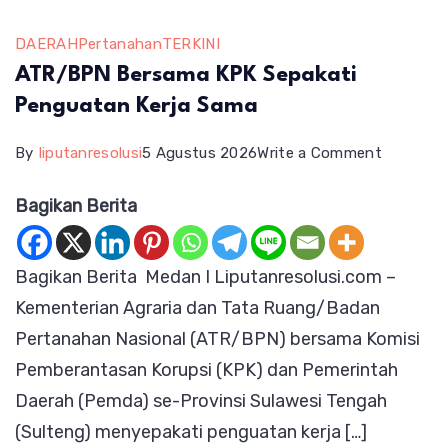
DAERAH
Pertanahan
TERKINI
ATR/BPN Bersama KPK Sepakati
Penguatan Kerja Sama
on
By
liputanresolusi
5 Agustus 2026
Write a Comment
ATR/BP
Bagikan Berita
Bersama
KPK
Bagikan Berita Medan I Liputanresolusi.com –
Sepakati
Kementerian Agraria dan Tata Ruang/Badan
Penguat
Pertanahan Nasional (ATR/BPN) bersama Komisi
Kerja
Pemberantasan Korupsi (KPK) dan Pemerintah
Sama
Daerah (Pemda) se-Provinsi Sulawesi Tengah
(Sulteng) menyepakati penguatan kerja […]