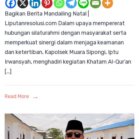
Sipongi
Bagikan Berita Mandailing Natal |
Hadiri
Liputanresolusi.com Dalam upaya mempererat
Khatam
hubungan silaturahmi dengan masyarakat serta
Al-
memperkuat sinergi dalam menjaga keamanan
Qur’an
dan ketertiban, Kapolsek Muara Sipongi, Iptu
Bersama
Irwansyah, menghadiri kegiatan Khatam Al-Qur’an
Alim
[…]
Ulama
dan
Tokoh
Read More
Masyarakat