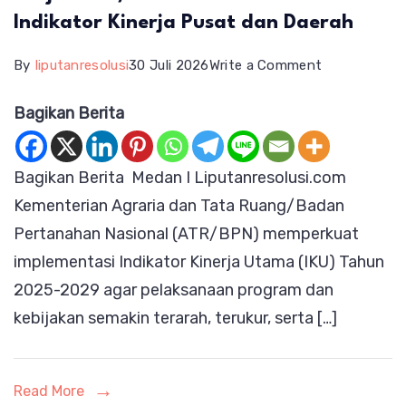
Indikator Kinerja Pusat dan Daerah
on
By
liputanresolusi
30 Juli 2026
Write a Comment
Perkuat
Bagikan Berita
Implementas
IKU
Bagikan Berita Medan I Liputanresolusi.com
2025-
Kementerian Agraria dan Tata Ruang/Badan
2029,
Pertanahan Nasional (ATR/BPN) memperkuat
Sekjen
implementasi Indikator Kinerja Utama (IKU) Tahun
ATR/BPN
2025-2029 agar pelaksanaan program dan
Tekankan
kebijakan semakin terarah, terukur, serta […]
Keselarasan
Indikator
Kinerja
Read More
Pusat