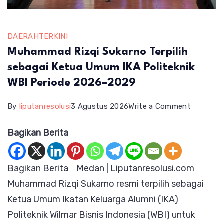
DAERAH
TERKINI
Muhammad Rizqi Sukarno Terpilih
sebagai Ketua Umum IKA Politeknik
WBI Periode 2026–2029
on
By
liputanresolusi
3 Agustus 2026
Write a Comment
Muhamm
Bagikan Berita
Rizqi
Sukarno
Bagikan Berita Medan | Liputanresolusi.com
Terpilih
Muhammad Rizqi Sukarno resmi terpilih sebagai
sebagai
Ketua Umum Ikatan Keluarga Alumni (IKA)
Ketua
Politeknik Wilmar Bisnis Indonesia (WBI) untuk
Umum