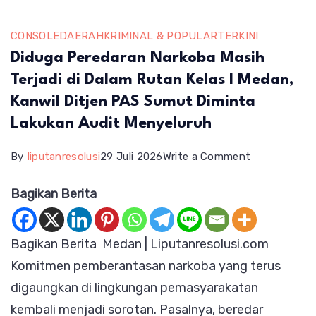
CONSOLE
DAERAH
KRIMINAL & POPULAR
TERKINI
Diduga Peredaran Narkoba Masih
Terjadi di Dalam Rutan Kelas I Medan,
Kanwil Ditjen PAS Sumut Diminta
Lakukan Audit Menyeluruh
on
By
liputanresolusi
29 Juli 2026
Write a Comment
Diduga
Bagikan Berita
Peredaran
Narkoba
Bagikan Berita Medan | Liputanresolusi.com
Masih
Komitmen pemberantasan narkoba yang terus
Terjadi
digaungkan di lingkungan pemasyarakatan
di
kembali menjadi sorotan. Pasalnya, beredar
Dalam