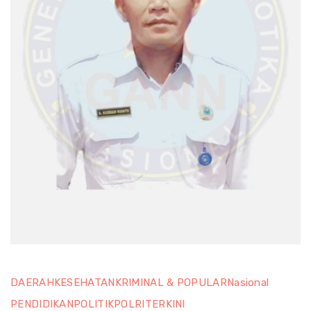
DAERAH
KESEHATAN
KRIMINAL & POPULAR
Nasional
PENDIDIKAN
POLITIK
POLRI
TERKINI