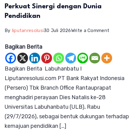
Perkuat Sinergi dengan Dunia
Pendidikan
on
By
liputanresolusi
30 Juli 2026
Write a Comment
BRI
Bagikan Berita
Rantauprapa
Hadiri
Bagikan Berita Labuhanbatu I
Dies
Liputanresolusi.com PT Bank Rakyat Indonesia
Natalis
(Persero) Tbk Branch Office Rantauprapat
ke-
menghadiri perayaan Dies Natalis ke-28
28
Universitas Labuhanbatu (ULB), Rabu
Universitas
(29/7/2026), sebagai bentuk dukungan terhadap
Labuhanbatu
kemajuan pendidikan […]
Perkuat
Sinergi