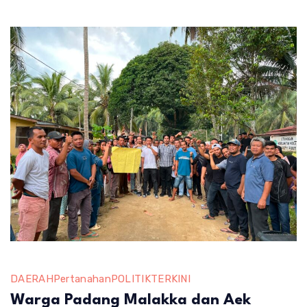
dan
Daerah
DAERAH
Pertanahan
POLITIK
TERKINI
Warga Padang Malakka dan Aek