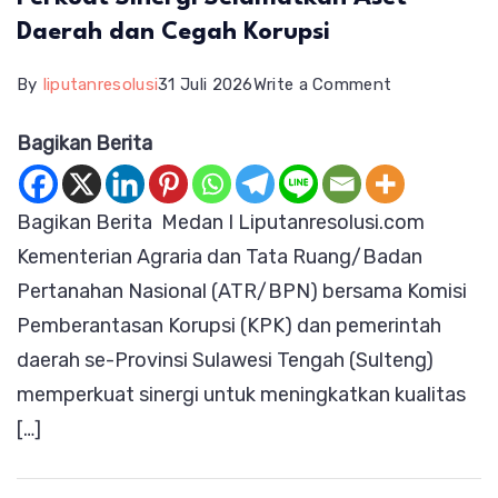
Daerah dan Cegah Korupsi
on
By
liputanresolusi
31 Juli 2026
Write a Comment
ATR/BPN,
Bagikan Berita
KPK,
dan
Bagikan Berita Medan I Liputanresolusi.com
Pemda
Kementerian Agraria dan Tata Ruang/Badan
Sulteng
Pertanahan Nasional (ATR/BPN) bersama Komisi
Perkuat
Pemberantasan Korupsi (KPK) dan pemerintah
Sinergi
daerah se-Provinsi Sulawesi Tengah (Sulteng)
Selamatkan
memperkuat sinergi untuk meningkatkan kualitas
Aset
[…]
Daerah
dan
Cegah