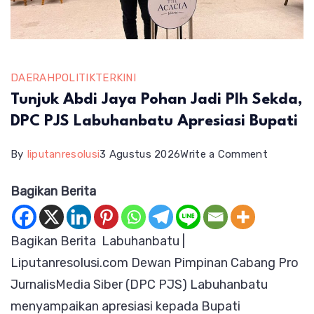
DAERAH
POLITIK
TERKINI
Tunjuk Abdi Jaya Pohan Jadi Plh Sekda,
DPC PJS Labuhanbatu Apresiasi Bupati
on
By
liputanresolusi
3 Agustus 2026
Write a Comment
Tunjuk
Bagikan Berita
Abdi
Jaya
Bagikan Berita Labuhanbatu |
Pohan
Liputanresolusi.com Dewan Pimpinan Cabang Pro
Jadi
JurnalisMedia Siber (DPC PJS) Labuhanbatu
Plh
menyampaikan apresiasi kepada Bupati
Sekda,