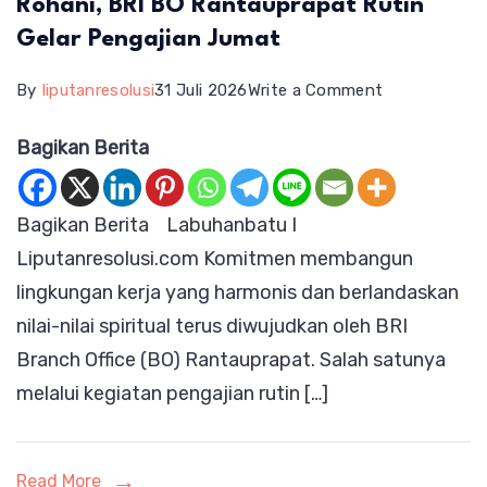
Rohani, BRI BO Rantauprapat Rutin
Gelar Pengajian Jumat
on
By
liputanresolusi
31 Juli 2026
Write a Comment
Perkuat
Bagikan Berita
Silaturahmi
dan
Bagikan Berita Labuhanbatu I
Pembinaan
Liputanresolusi.com Komitmen membangun
Rohani,
lingkungan kerja yang harmonis dan berlandaskan
BRI
nilai-nilai spiritual terus diwujudkan oleh BRI
BO
Branch Office (BO) Rantauprapat. Salah satunya
Rantauprapa
melalui kegiatan pengajian rutin […]
Rutin
Gelar
Pengajian
Read More