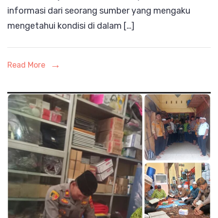
informasi dari seorang sumber yang mengaku
Rutan
mengetahui kondisi di dalam […]
Kelas
I
Medan,
Read More
Kanwil
Ditjen
PAS
Sumut
Diminta
Lakukan
Audit
Menyeluruh