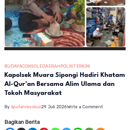
BUDAYA
CONSOLE
DAERAH
POLRI
TERKINI
Kapolsek Muara Sipongi Hadiri Khatam
Al-Qur’an Bersama Alim Ulama dan
Tokoh Masyarakat
on
By
liputanresolusi
29 Juli 2026
Write a Comment
Kapolsek
Bagikan Berita
Muara