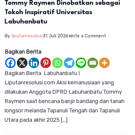
Tommy Raymen Dinobatkan sebagai
Tokoh Inspiratif Universitas
Labuhanbatu
on
By
liputanresolusi
31 Juli 2026
Write a Comment
Tommy
Bagikan Berita
Raymen
Dinobatkan
Bagikan Berita Labuhanbatu I
sebagai
Liputanresolusi.com Aksi kemanusiaan yang
Tokoh
dilakukan Anggota DPRD Labuhanbatu Tommy
Inspiratif
Raymen saat bencana banjir bandang dan tanah
Universitas
longsor melanda Tapanuli Tengah dan Tapanuli
Labuhanbatu
Utara pada akhir 2025 […]