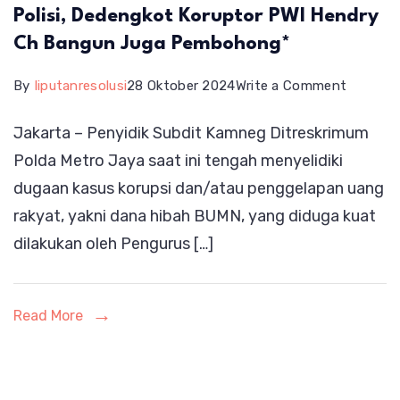
Polisi, Dedengkot Koruptor PWI Hendry
Ch Bangun Juga Pembohong*
on
By
liputanresolusi
28 Oktober 2024
Write a Comment
*Tidak
Jakarta – Penyidik Subdit Kamneg Ditreskrimum
Hanya
Polda Metro Jaya saat ini tengah menyelidiki
Mangkir
dugaan kasus korupsi dan/atau penggelapan uang
dari
rakyat, yakni dana hibah BUMN, yang diduga kuat
Panggil
dilakukan oleh Pengurus […]
Polisi,
Dedeng
Korupto
Read More
PWI
Hendry
Ch