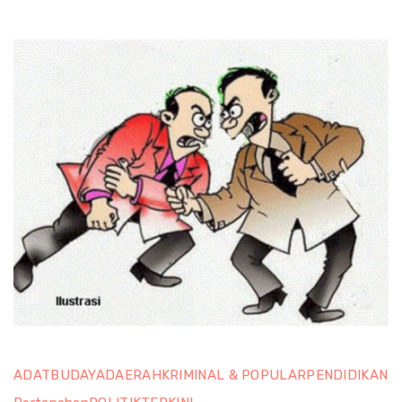
Selatan
oleh
PTPN
Picu
Kemaraha
Umat
Islam*
ADAT
BUDAYA
DAERAH
KRIMINAL & POPULAR
PENDIDIKAN