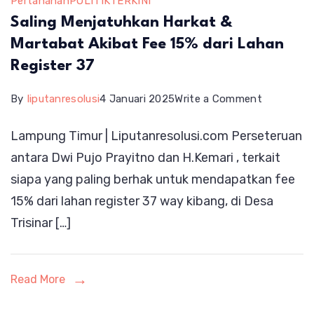
Pertanahan
POLITIK
TERKINI
Saling Menjatuhkan Harkat &
Martabat Akibat Fee 15% dari Lahan
Register 37
on
By
liputanresolusi
4 Januari 2025
Write a Comment
Saling
Lampung Timur | Liputanresolusi.com Perseteruan
Menjatuh
antara Dwi Pujo Prayitno dan H.Kemari , terkait
Harkat
siapa yang paling berhak untuk mendapatkan fee
&
15% dari lahan register 37 way kibang, di Desa
Martabat
Trisinar […]
Akibat
Fee
15%
Read More
dari