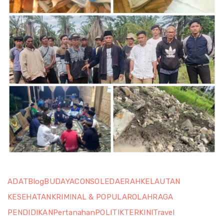
ADAT
Blog
BUDAYA
CONSOLE
DAERAH
KELAUTAN
KESEHATAN
KRIMINAL & POPULAR
OLAHRAGA
PENDIDIKAN
Pertanahan
POLITIK
TERKINI
Travel