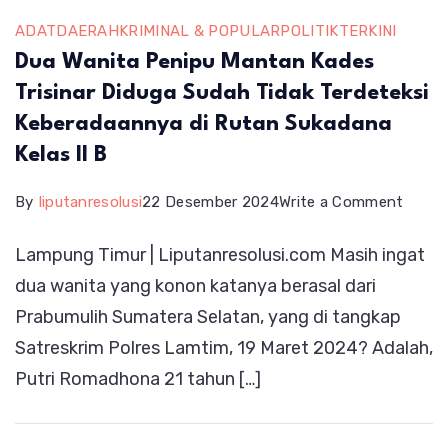
ADAT
DAERAH
KRIMINAL & POPULAR
POLITIK
TERKINI
Dua Wanita Penipu Mantan Kades
Trisinar Diduga Sudah Tidak Terdeteksi
Keberadaannya di Rutan Sukadana
Kelas II B
on
By
liputanresolusi
22 Desember 2024
Write a Comment
Dua
Lampung Timur | Liputanresolusi.com Masih ingat
Wanit
dua wanita yang konon katanya berasal dari
Penip
Prabumulih Sumatera Selatan, yang di tangkap
Mant
Satreskrim Polres Lamtim, 19 Maret 2024? Adalah,
Kades
Putri Romadhona 21 tahun […]
Trisin
Didug