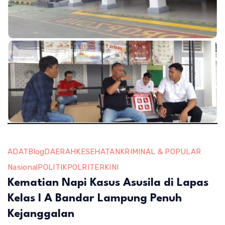
ADAT
Blog
DAERAH
KESEHATAN
KRIMINAL & POPULAR
Nasional
POLITIK
POLRI
TERKINI
Kematian Napi Kasus Asusila di Lapas
Kelas I A Bandar Lampung Penuh
Kejanggalan