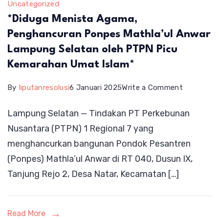
Uncategorized
*Diduga Menista Agama,
Penghancuran Ponpes Mathla’ul Anwar
Lampung Selatan oleh PTPN Picu
Kemarahan Umat Islam*
on
By
liputanresolusi
6 Januari 2025
Write a Comment
*Diduga
Lampung Selatan — Tindakan PT Perkebunan
Menista
Nusantara (PTPN) 1 Regional 7 yang
Agama,
menghancurkan bangunan Pondok Pesantren
Penghanc
(Ponpes) Mathla’ul Anwar di RT 040, Dusun IX,
Ponpes
Tanjung Rejo 2, Desa Natar, Kecamatan […]
Mathla’ul
Anwar
Lampung
Read More