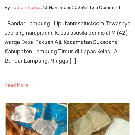
on
By
liputanresolusi
13 November 2025
Write a Comment
Kemat
Bandar Lampung | Liputanresolusi.com Tewasnya
Napi
seorang narapidana kasus asusila berinisial M (42),
Kasus
warga Desa Pakuan Aji, Kecamatan Sukadana,
Asusil
Kabupaten Lampung Timur, di Lapas Kelas I A
di
Bandar Lampung, Minggu […]
Lapas
Kelas
I
Read More
A
Banda
Lampu
Penuh
Kejang