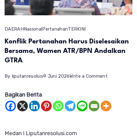
DAERAH
Nasional
Pertanahan
TERKINI
Konflik Pertanahan Harus Diselesaikan
Bersama, Wamen ATR/BPN Andalkan
GTRA
on
By
liputanresolusi
9 Juni 2026
Write a Comment
Konflik
Bagikan Berita
Pertanahan
Harus
Diselesaikan
Bersama,
Medan I Liputanresolusi.com
Wamen