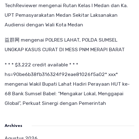
TechReviewer
mengenai
Rutan Kelas I Medan dan Ka.
UPT Pemasyarakatan Medan Sekitar Laksanakan
Audiensi dengan Wali Kota Medan
益群网
mengenai
POLRES LAHAT, POLDA SUMSEL
UNGKAP KASUS CURAT DI MESS PNM MERAPI BARAT
* * * $3,222 credit available * * *
hs=90be6b38fb316324f92eae81026f5a02* ххх*
mengenai
Wakil Bupati Lahat Hadiri Perayaan HUT ke-
68 Bank Sumsel Babel: “Mengakar Lokal, Menggapai
Global”, Perkuat Sinergi dengan Pemerintah
Archives
Agustus 2026