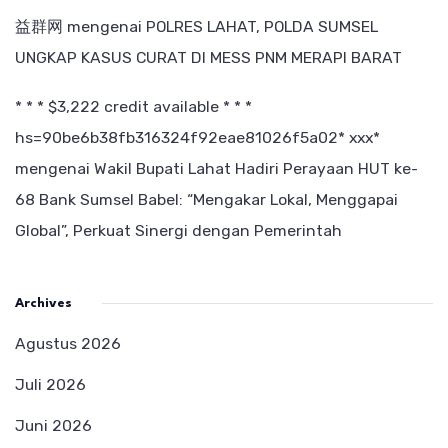
益群网
mengenai
POLRES LAHAT, POLDA SUMSEL
UNGKAP KASUS CURAT DI MESS PNM MERAPI BARAT
* * * $3,222 credit available * * *
hs=90be6b38fb316324f92eae81026f5a02* ххх*
mengenai
Wakil Bupati Lahat Hadiri Perayaan HUT ke-
68 Bank Sumsel Babel: “Mengakar Lokal, Menggapai
Global”, Perkuat Sinergi dengan Pemerintah
Archives
Agustus 2026
Juli 2026
Juni 2026