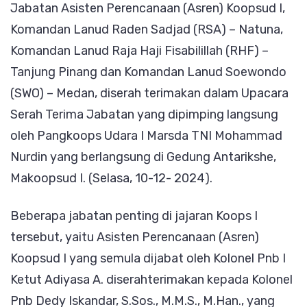
Jabatan Asisten Perencanaan (Asren) Koopsud I,
Asren
Komandan Lanud Raden Sadjad (RSA) – Natuna,
Koops
Komandan Lanud Raja Haji Fisabilillah (RHF) –
Udara
Tanjung Pinang dan Komandan Lanud Soewondo
I
(SWO) – Medan, diserah terimakan dalam Upacara
dan
Serah Terima Jabatan yang dipimping langsung
Tiga
oleh Pangkoops Udara I Marsda TNI Mohammad
Danla
Nurdin yang berlangsung di Gedung Antarikshe,
Wilaya
Makoopsud I. (Selasa, 10-12- 2024).
Sumat
Beberapa jabatan penting di jajaran Koops I
tersebut, yaitu Asisten Perencanaan (Asren)
Koopsud I yang semula dijabat oleh Kolonel Pnb I
Ketut Adiyasa A. diserahterimakan kepada Kolonel
Pnb Dedy Iskandar, S.Sos., M.M.S., M.Han., yang