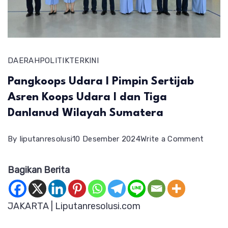
DAERAH
POLITIK
TERKINI
Pangkoops Udara I Pimpin Sertijab
Asren Koops Udara I dan Tiga
Danlanud Wilayah Sumatera
on
By
liputanresolusi
10 Desember 2024
Write a Comment
Pangk
Bagikan Berita
Udara
I
Pimpi
JAKARTA | Liputanresolusi.com
Sertija