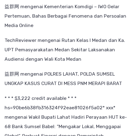
益群网
mengenai
Kementerian Komdigi – IWO Gelar
Pertemuan, Bahas Berbagai Fenomena dan Persoalan
Media Online
TechReviewer
mengenai
Rutan Kelas I Medan dan Ka.
UPT Pemasyarakatan Medan Sekitar Laksanakan
Audiensi dengan Wali Kota Medan
益群网
mengenai
POLRES LAHAT, POLDA SUMSEL
UNGKAP KASUS CURAT DI MESS PNM MERAPI BARAT
* * * $3,222 credit available * * *
hs=90be6b38fb316324f92eae81026f5a02* ххх*
mengenai
Wakil Bupati Lahat Hadiri Perayaan HUT ke-
68 Bank Sumsel Babel: “Mengakar Lokal, Menggapai
Global”, Perkuat Sinergi dengan Pemerintah