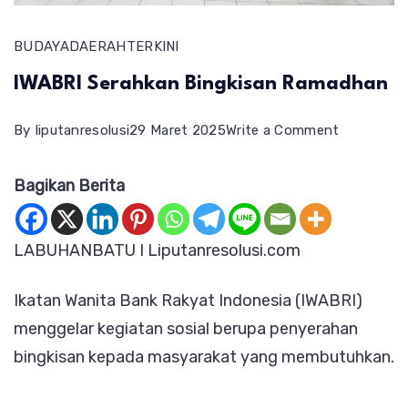
BUDAYA
DAERAH
TERKINI
IWABRI Serahkan Bingkisan Ramadhan
on
By
liputanresolusi
29 Maret 2025
Write a Comment
IWABRI
Bagikan Berita
Serahkan
Bingkisan
Ramadhan
LABUHANBATU I Liputanresolusi.com
Ikatan Wanita Bank Rakyat Indonesia (IWABRI)
menggelar kegiatan sosial berupa penyerahan
bingkisan kepada masyarakat yang membutuhkan.