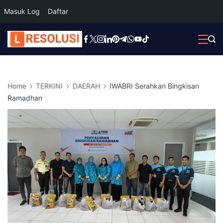
Masuk Log
Daftar
Skip
to
content
Home
TERKINI
DAERAH
IWABRI Serahkan Bingkisan
Ramadhan