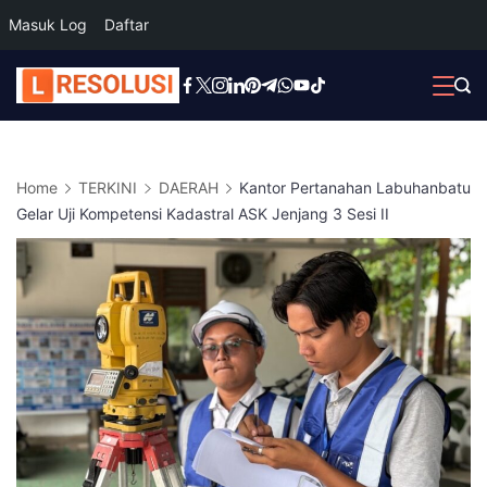
Masuk Log
Daftar
Skip
to
content
Home
TERKINI
DAERAH
Kantor Pertanahan Labuhanbatu
Gelar Uji Kompetensi Kadastral ASK Jenjang 3 Sesi II