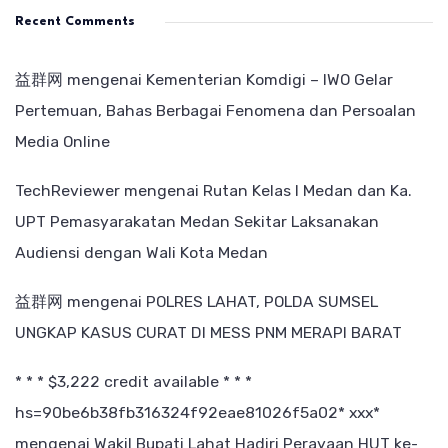
Recent Comments
益群网
mengenai
Kementerian Komdigi – IWO Gelar
Pertemuan, Bahas Berbagai Fenomena dan Persoalan
Media Online
TechReviewer
mengenai
Rutan Kelas I Medan dan Ka.
UPT Pemasyarakatan Medan Sekitar Laksanakan
Audiensi dengan Wali Kota Medan
益群网
mengenai
POLRES LAHAT, POLDA SUMSEL
UNGKAP KASUS CURAT DI MESS PNM MERAPI BARAT
* * * $3,222 credit available * * *
hs=90be6b38fb316324f92eae81026f5a02* ххх*
mengenai
Wakil Bupati Lahat Hadiri Perayaan HUT ke-