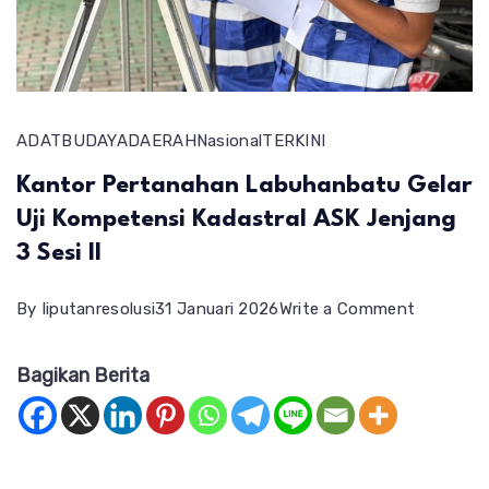
ADAT
BUDAYA
DAERAH
Nasional
TERKINI
Kantor Pertanahan Labuhanbatu Gelar
Uji Kompetensi Kadastral ASK Jenjang
3 Sesi II
on
By
liputanresolusi
31 Januari 2026
Write a Comment
Kantor
Bagikan Berita
Pertanah
Labuhan
Gelar
Uji