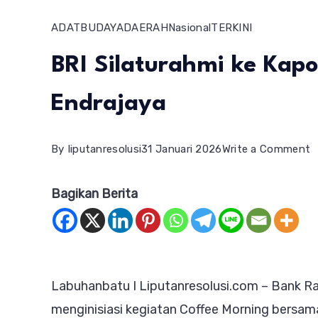
ADAT
BUDAYA
DAERAH
Nasional
TERKINI
BRI Silaturahmi ke Kap
Endrajaya
o
By
liputanresolusi
31 Januari 2026
Write a Comment
B
Bagikan Berita
S
k
K
A
Labuhanbatu I Liputanresolusi.com – Bank R
W
menginisiasi kegiatan Coffee Morning bersa
E