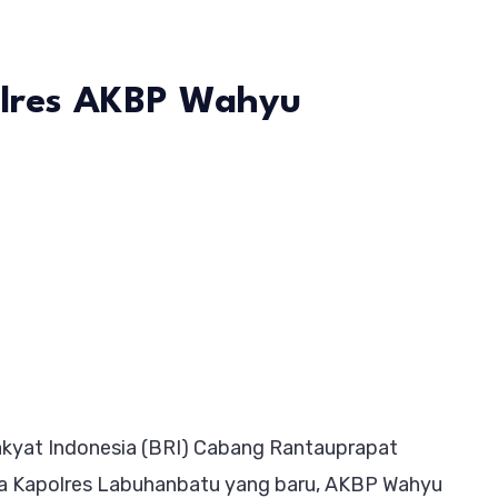
olres AKBP Wahyu
n
RI
ilaturahmi
e
apolres
KBP
akyat Indonesia (BRI) Cabang Rantauprapat
ahyu
ma Kapolres Labuhanbatu yang baru, AKBP Wahyu
ndrajaya