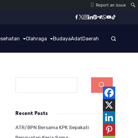
Report an issue
esehatan
Olahraga
Budaya
Adat
Daerah
Cari
Recent Posts
ATR/BPN Bersama KPK Sepakati
Penguatan Kerja Sama