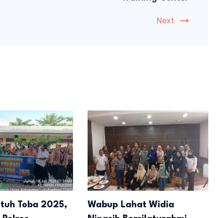
Next
atuh Toba 2025,
Wabup Lahat Widia