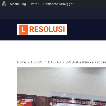
Tentang
Masuk Log
Daftar
Elementor Debugger
Skip
WordPress
to
content
Home
TERKINI
DAERAH
BRI Silaturahmi ke Kapol