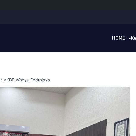
HOME
K
res AKBP Wahyu Endrajaya