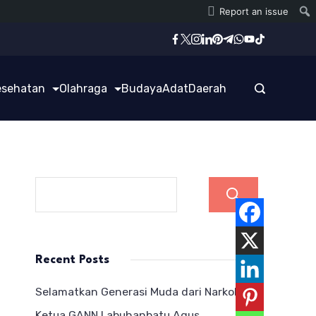
Report an issue
esehatan
Olahraga
Budaya
Adat
Daerah
Cari
Recent Posts
Selamatkan Generasi Muda dari Narkoba,
Ketua GANN Labuhanbatu Agus