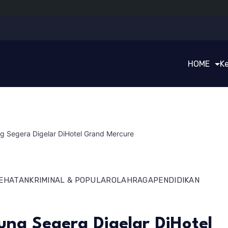
HOME
K
Segera Digelar DiHotel Grand Mercure
EHATAN
KRIMINAL & POPULAR
OLAHRAGA
PENDIDIKAN
g Segera Digelar DiHotel