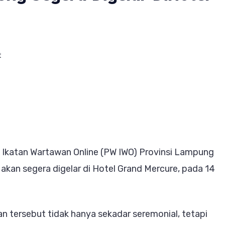
on
t
Pengukuhan
IWO
Lampung
Segera
Digelar
katan Wartawan Online (PW IWO) Provinsi Lampung
DiHotel
kan segera digelar di Hotel Grand Mercure, pada 14
Grand
Mercure
 tersebut tidak hanya sekadar seremonial, tetapi