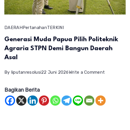
DAERAH
Pertanahan
TERKINI
Generasi Muda Papua Pilih Politeknik
Agraria STPN Demi Bangun Daerah
Asal
on
By
liputanresolusi
22 Juni 2026
Write a Comment
Generasi
Bagikan Berita
Muda
Papua
Pilih
Politeknik
Agraria