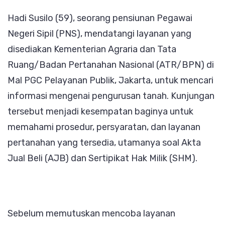
Ini
Hadi Susilo (59), seorang pensiunan Pegawai
Kini
Negeri Sipil (PNS), mendatangi layanan yang
Yakin
disediakan Kementerian Agraria dan Tata
Berkat
Ruang/Badan Pertanahan Nasional (ATR/BPN) di
Layanan
Mal PGC Pelayanan Publik, Jakarta, untuk mencari
ATR/BPN
informasi mengenai pengurusan tanah. Kunjungan
di
tersebut menjadi kesempatan baginya untuk
Mal
memahami prosedur, persyaratan, dan layanan
pertanahan yang tersedia, utamanya soal Akta
Jual Beli (AJB) dan Sertipikat Hak Milik (SHM).
Sebelum memutuskan mencoba layanan