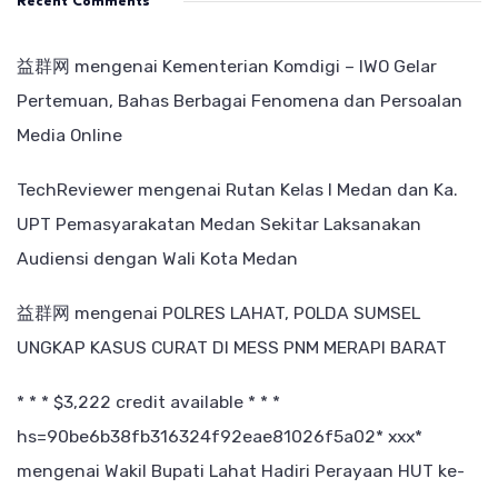
Recent Comments
益群网
mengenai
Kementerian Komdigi – IWO Gelar
Pertemuan, Bahas Berbagai Fenomena dan Persoalan
Media Online
TechReviewer
mengenai
Rutan Kelas I Medan dan Ka.
UPT Pemasyarakatan Medan Sekitar Laksanakan
Audiensi dengan Wali Kota Medan
益群网
mengenai
POLRES LAHAT, POLDA SUMSEL
UNGKAP KASUS CURAT DI MESS PNM MERAPI BARAT
* * * $3,222 credit available * * *
hs=90be6b38fb316324f92eae81026f5a02* ххх*
mengenai
Wakil Bupati Lahat Hadiri Perayaan HUT ke-