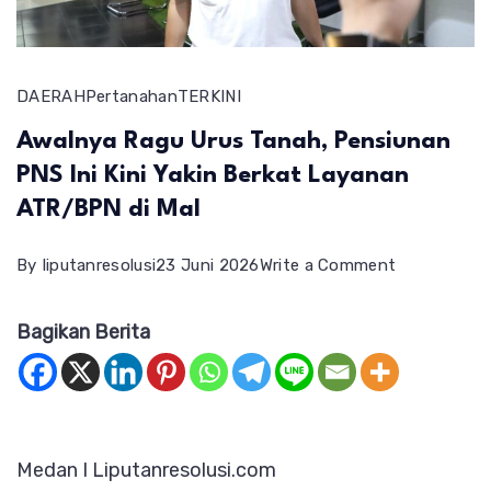
DAERAH
Pertanahan
TERKINI
Awalnya Ragu Urus Tanah, Pensiunan
PNS Ini Kini Yakin Berkat Layanan
ATR/BPN di Mal
on
By
liputanresolusi
23 Juni 2026
Write a Comment
Awalnya
Bagikan Berita
Ragu
Urus
Tanah,
Pensiunan
Medan I Liputanresolusi.com
PNS