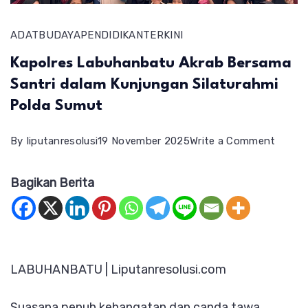
ADAT
BUDAYA
PENDIDIKAN
TERKINI
Kapolres Labuhanbatu Akrab Bersama
Santri dalam Kunjungan Silaturahmi
Polda Sumut
on
By
liputanresolusi
19 November 2025
Write a Comment
Kapolr
Bagikan Berita
Labuh
Akrab
Bersa
Santri
LABUHANBATU | Liputanresolusi.com
dalam
Kunju
Suasana penuh kehangatan dan canda tawa