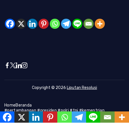
Copyright © 2026
Liputan Resolusi
Home
Beranda
#pertambangan #presiden #polri #tni #kementrian
#presiden #Kapolri #indonesia