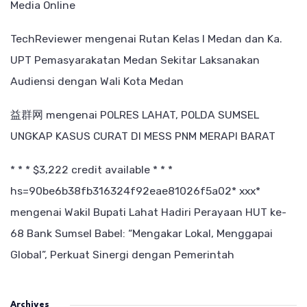
Media Online
TechReviewer
mengenai
Rutan Kelas I Medan dan Ka.
UPT Pemasyarakatan Medan Sekitar Laksanakan
Audiensi dengan Wali Kota Medan
益群网
mengenai
POLRES LAHAT, POLDA SUMSEL
UNGKAP KASUS CURAT DI MESS PNM MERAPI BARAT
* * * $3,222 credit available * * *
hs=90be6b38fb316324f92eae81026f5a02* ххх*
mengenai
Wakil Bupati Lahat Hadiri Perayaan HUT ke-
68 Bank Sumsel Babel: “Mengakar Lokal, Menggapai
Global”, Perkuat Sinergi dengan Pemerintah
Archives