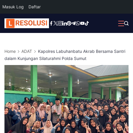
Masuk Log
Daftar
Skip
to
content
Home
ADAT
Kapolres Labuhanbatu Akrab Bersama Santri
dalam Kunjungan Silaturahmi Polda Sumut