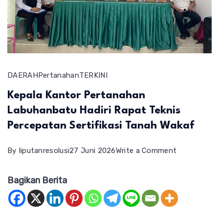
DAERAH
Pertanahan
TERKINI
Kepala Kantor Pertanahan
Labuhanbatu Hadiri Rapat Teknis
Percepatan Sertifikasi Tanah Wakaf
on
By
liputanresolusi
27 Juni 2026
Write a Comment
Kepala
Bagikan Berita
Kantor
Pertanahan
Labuhanbat