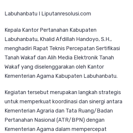
Hadiri
Labuhanbatu I Liputanresolusi.com
Rapat
Teknis
Kepala Kantor Pertanahan Kabupaten
Percepatan
Labuhanbatu, Khalid Afdillah Handoyo, S.H.,
Sertifikasi
menghadiri Rapat Teknis Percepatan Sertifikasi
Tanah
Tanah Wakaf dan Alih Media Elektronik Tanah
Wakaf
Wakaf yang diselenggarakan oleh Kantor
Kementerian Agama Kabupaten Labuhanbatu.
Kegiatan tersebut merupakan langkah strategis
untuk memperkuat koordinasi dan sinergi antara
Kementerian Agraria dan Tata Ruang/Badan
Pertanahan Nasional (ATR/BPN) dengan
Kementerian Agama dalam mempercepat