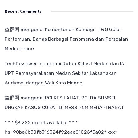
Recent Comments
益群网
mengenai
Kementerian Komdigi – IWO Gelar
Pertemuan, Bahas Berbagai Fenomena dan Persoalan
Media Online
TechReviewer
mengenai
Rutan Kelas I Medan dan Ka.
UPT Pemasyarakatan Medan Sekitar Laksanakan
Audiensi dengan Wali Kota Medan
益群网
mengenai
POLRES LAHAT, POLDA SUMSEL
UNGKAP KASUS CURAT DI MESS PNM MERAPI BARAT
* * * $3,222 credit available * * *
hs=90be6b38fb316324f92eae81026f5a02* ххх*