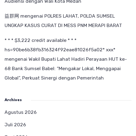
Audiensi dengan Wali Kota Medan
益群网
mengenai
POLRES LAHAT, POLDA SUMSEL
UNGKAP KASUS CURAT DI MESS PNM MERAPI BARAT
* * * $3,222 credit available * * *
hs=90be6b38fb316324f92eae81026f5a02* ххх*
mengenai
Wakil Bupati Lahat Hadiri Perayaan HUT ke-
68 Bank Sumsel Babel: “Mengakar Lokal, Menggapai
Global”, Perkuat Sinergi dengan Pemerintah
Archives
Agustus 2026
Juli 2026