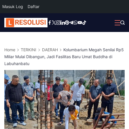
Masuk Log
Daftar
Skip
to
content
Home
TERKINI
DAERAH
Kolumbarium Megah Senilai Rp5
Miliar Mulai Dibangun, Jadi Fasilitas Baru Umat Buddha di
Labuhanbatu