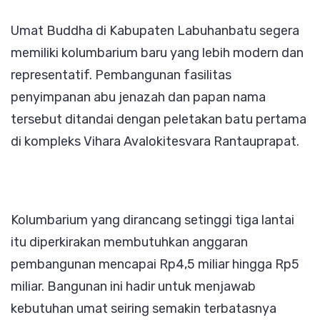
Dibangun,
Umat Buddha di Kabupaten Labuhanbatu segera
Jadi
memiliki kolumbarium baru yang lebih modern dan
Fasilitas
representatif. Pembangunan fasilitas
Baru
penyimpanan abu jenazah dan papan nama
Umat
tersebut ditandai dengan peletakan batu pertama
Buddha
di kompleks Vihara Avalokitesvara Rantauprapat.
di
Labuhanbat
Kolumbarium yang dirancang setinggi tiga lantai
itu diperkirakan membutuhkan anggaran
pembangunan mencapai Rp4,5 miliar hingga Rp5
miliar. Bangunan ini hadir untuk menjawab
kebutuhan umat seiring semakin terbatasnya