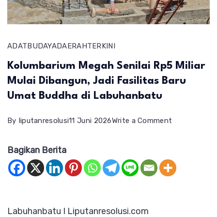
ADAT
BUDAYA
DAERAH
TERKINI
Kolumbarium Megah Senilai Rp5 Miliar
Mulai Dibangun, Jadi Fasilitas Baru
Umat Buddha di Labuhanbatu
on
By
liputanresolusi
11 Juni 2026
Write a Comment
Kolumbarium
Bagikan Berita
Megah
Senilai
Rp5
Miliar
Labuhanbatu I Liputanresolusi.com
Mulai