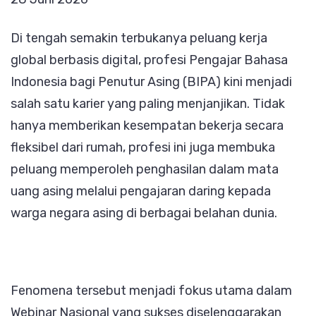
UTS
Di tengah semakin terbukanya peluang kerja
Bongkar
global berbasis digital, profesi Pengajar Bahasa
Rahasia
Indonesia bagi Penutur Asing (BIPA) kini menjadi
Profesi
salah satu karier yang paling menjanjikan. Tidak
Pengajar
hanya memberikan kesempatan bekerja secara
BIPA
fleksibel dari rumah, profesi ini juga membuka
yang
peluang memperoleh penghasilan dalam mata
Sedang
uang asing melalui pengajaran daring kepada
Diburu
warga negara asing di berbagai belahan dunia.
Dunia
Fenomena tersebut menjadi fokus utama dalam
Webinar Nasional yang sukses diselenggarakan