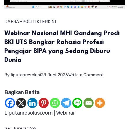
DAERAH
POLITIK
TERKINI
Webinar Nasional MHI Gandeng Prodi
BKI UTS Bongkar Rahasia Profesi
Pengajar BIPA yang Sedang Diburu
Dunia
on
By
liputanresolusi
28 Juni 2026
Write a Comment
Webinar
Bagikan Berita
Nasional
MHI
Gandeng
Liputanresolusi.com | Webinar
Prodi
28 Juni 2026
BKI