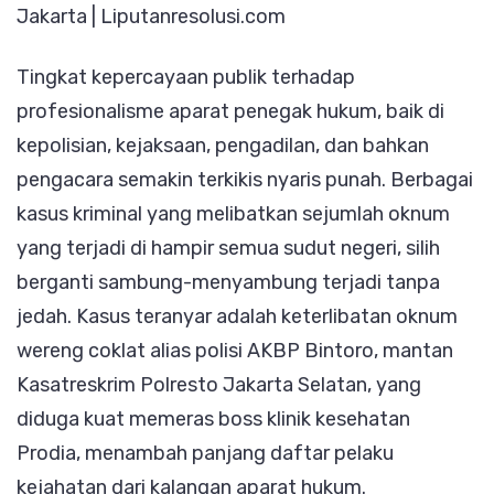
Jakarta | Liputanresolusi.com
Memeras
Boss
Tingkat kepercayaan publik terhadap
Prodia,
profesionalisme aparat penegak hukum, baik di
Wilson
kepolisian, kejaksaan, pengadilan, dan bahkan
Lalengke
pengacara semakin terkikis nyaris punah. Berbagai
“Maling
kasus kriminal yang melibatkan sejumlah oknum
Ngaku,
yang terjadi di hampir semua sudut negeri, silih
Malaekat
berganti sambung-menyambung terjadi tanpa
Langsun
jedah. Kasus teranyar adalah keterlibatan oknum
Bunuh
wereng coklat alias polisi AKBP Bintoro, mantan
Diri”
Kasatreskrim Polresto Jakarta Selatan, yang
diduga kuat memeras boss klinik kesehatan
Prodia, menambah panjang daftar pelaku
kejahatan dari kalangan aparat hukum.