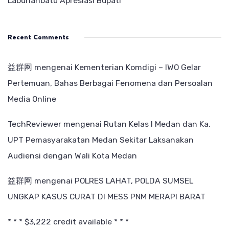
Labuhanbatu Apresiasi Bupati
Recent Comments
益群网
mengenai
Kementerian Komdigi – IWO Gelar
Pertemuan, Bahas Berbagai Fenomena dan Persoalan
Media Online
TechReviewer
mengenai
Rutan Kelas I Medan dan Ka.
UPT Pemasyarakatan Medan Sekitar Laksanakan
Audiensi dengan Wali Kota Medan
益群网
mengenai
POLRES LAHAT, POLDA SUMSEL
UNGKAP KASUS CURAT DI MESS PNM MERAPI BARAT
* * * $3,222 credit available * * *