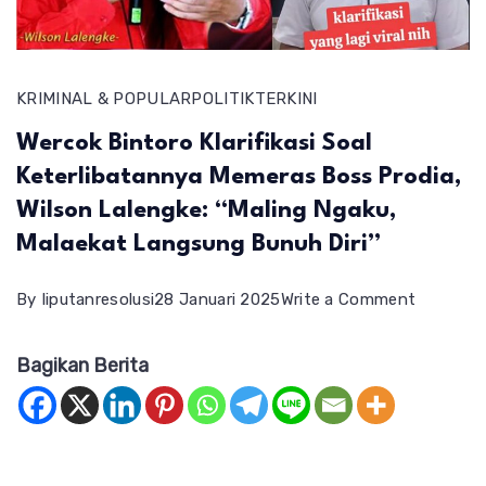
KRIMINAL & POPULAR
POLITIK
TERKINI
Wercok Bintoro Klarifikasi Soal
Keterlibatannya Memeras Boss Prodia,
Wilson Lalengke: “Maling Ngaku,
Malaekat Langsung Bunuh Diri”
on
By
liputanresolusi
28 Januari 2025
Write a Comment
Wercok
Bagikan Berita
Bintoro
Klarifikas
Soal
Keterlib