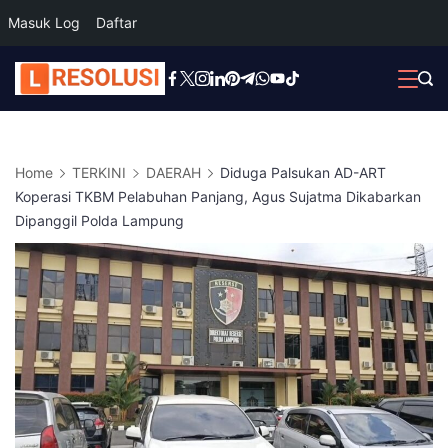
Masuk Log
Daftar
Skip
to
content
Home
TERKINI
DAERAH
Diduga Palsukan AD-ART
Koperasi TKBM Pelabuhan Panjang, Agus Sujatma Dikabarkan
Dipanggil Polda Lampung