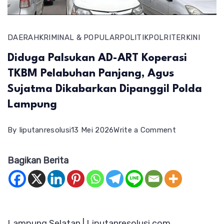
DAERAH
KRIMINAL & POPULAR
POLITIK
POLRI
TERKINI
Diduga Palsukan AD-ART Koperasi
TKBM Pelabuhan Panjang, Agus
Sujatma Dikabarkan Dipanggil Polda
Lampung
on
By
liputanresolusi
13 Mei 2026
Write a Comment
Diduga
Bagikan Berita
Palsukan
AD-
ART
Koperasi
Lampung Selatan | Liputanresolusi.com
TKBM