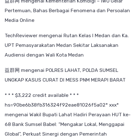
益群网
mengenai
Kementerian Komdigi – IWO Gelar
Pertemuan, Bahas Berbagai Fenomena dan Persoalan
Media Online
TechReviewer
mengenai
Rutan Kelas I Medan dan Ka.
UPT Pemasyarakatan Medan Sekitar Laksanakan
Audiensi dengan Wali Kota Medan
益群网
mengenai
POLRES LAHAT, POLDA SUMSEL
UNGKAP KASUS CURAT DI MESS PNM MERAPI BARAT
* * * $3,222 credit available * * *
hs=90be6b38fb316324f92eae81026f5a02* ххх*
mengenai
Wakil Bupati Lahat Hadiri Perayaan HUT ke-
68 Bank Sumsel Babel: “Mengakar Lokal, Menggapai
Global”, Perkuat Sinergi dengan Pemerintah