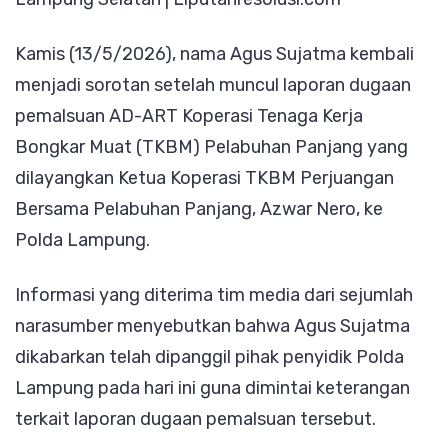
Pelabuhan
Kamis (13/5/2026), nama Agus Sujatma kembali
Panjang,
menjadi sorotan setelah muncul laporan dugaan
Agus
pemalsuan AD-ART Koperasi Tenaga Kerja
Sujatma
Bongkar Muat (TKBM) Pelabuhan Panjang yang
Dikabarkan
dilayangkan Ketua Koperasi TKBM Perjuangan
Dipanggil
Bersama Pelabuhan Panjang, Azwar Nero, ke
Polda
Polda Lampung.
Lampung
Informasi yang diterima tim media dari sejumlah
narasumber menyebutkan bahwa Agus Sujatma
dikabarkan telah dipanggil pihak penyidik Polda
Lampung pada hari ini guna dimintai keterangan
terkait laporan dugaan pemalsuan tersebut.