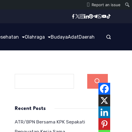
Report an issue
esehatan
Olahraga
Budaya
Adat
Daerah
Cari
Recent Posts
ATR/BPN Bersama KPK Sepakati
Penguatan Kerja Sama