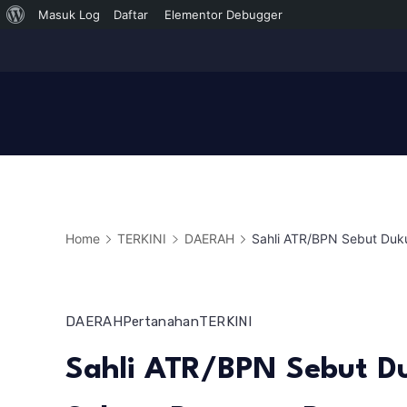
Tentang
Masuk Log
Daftar
Elementor Debugger
Skip
WordPress
to
content
Home
TERKINI
DAERAH
Sahli ATR/BPN Sebut Duk
DAERAH
Pertanahan
TERKINI
Sahli ATR/BPN Sebut D