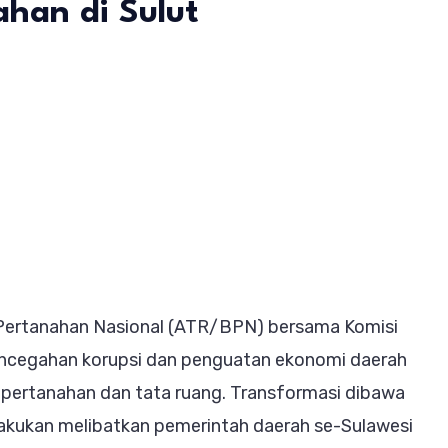
han di Sulut
BPN
t
ngan
rnur
es
Pertanahan Nasional (ATR/BPN) bersama Komisi
ram
ncegahan korupsi dan penguatan ekonomi daerah
anahan
g pertanahan dan tata ruang. Transformasi dibawa
lakukan melibatkan pemerintah daerah se-Sulawesi