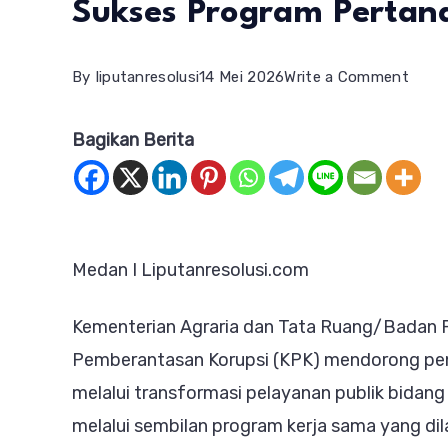
Sukses Program Pertana
on
By
liputanresolusi
14 Mei 2026
Write a Comment
Sahli
Bagikan Berita
ATR/
Sebu
Duku
Gube
Medan I Liputanresolusi.com
Kunci
Suks
Kementerian Agraria dan Tata Ruang/Badan 
Prog
Pemberantasan Korupsi (KPK) mendorong pe
Pert
melalui transformasi pelayanan publik bidan
di
melalui sembilan program kerja sama yang di
Sulut