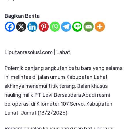
Janji
Bagikan Berita
Politik
Bursah
–
Widia
Liputanresolusi.com | Lahat
Tuntas!
Jalan
Polemik panjang angkutan batu bara yang selama
Khusus
ini melintas di jalan umum Kabupaten Lahat
Batu
akhirnya menemui titik terang. Jalan khusus
Bara
hauling milik PT Levi Bersaudara Abadi resmi
di
beroperasi di Kilometer 107 Servo, Kabupaten
Lahat
Lahat, Jumat (13/2/2026).
Akhirnya
Beropera
Peresmian jalan khusus angkutan batu bara ini