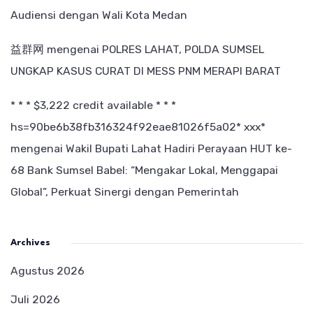
Audiensi dengan Wali Kota Medan
益群网
mengenai
POLRES LAHAT, POLDA SUMSEL
UNGKAP KASUS CURAT DI MESS PNM MERAPI BARAT
* * * $3,222 credit available * * *
hs=90be6b38fb316324f92eae81026f5a02* ххх*
mengenai
Wakil Bupati Lahat Hadiri Perayaan HUT ke-
68 Bank Sumsel Babel: “Mengakar Lokal, Menggapai
Global”, Perkuat Sinergi dengan Pemerintah
Archives
Agustus 2026
Juli 2026