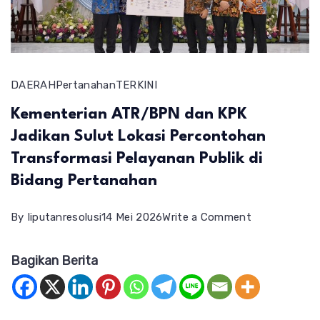
DAERAH
Pertanahan
TERKINI
Kementerian ATR/BPN dan KPK
Jadikan Sulut Lokasi Percontohan
Transformasi Pelayanan Publik di
Bidang Pertanahan
on
By
liputanresolusi
14 Mei 2026
Write a Comment
Kementerian
Bagikan Berita
ATR/BPN
dan
KPK