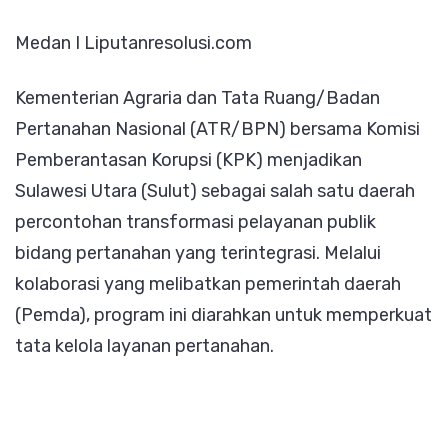
Jadikan
Medan I Liputanresolusi.com
Sulut
Lokasi
Kementerian Agraria dan Tata Ruang/Badan
Percontohan
Pertanahan Nasional (ATR/BPN) bersama Komisi
Transformasi
Pemberantasan Korupsi (KPK) menjadikan
Pelayanan
Sulawesi Utara (Sulut) sebagai salah satu daerah
Publik
percontohan transformasi pelayanan publik
di
bidang pertanahan yang terintegrasi. Melalui
Bidang
kolaborasi yang melibatkan pemerintah daerah
Pertanahan
(Pemda), program ini diarahkan untuk memperkuat
tata kelola layanan pertanahan.