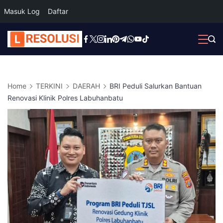
Masuk Log
Daftar
Skip
to
content
Home
TERKINI
DAERAH
BRI Peduli Salurkan Bantuan
Renovasi Klinik Polres Labuhanbatu