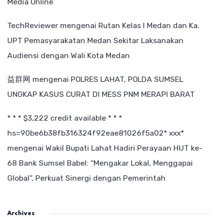
Media Online
TechReviewer
mengenai
Rutan Kelas I Medan dan Ka.
UPT Pemasyarakatan Medan Sekitar Laksanakan
Audiensi dengan Wali Kota Medan
益群网
mengenai
POLRES LAHAT, POLDA SUMSEL
UNGKAP KASUS CURAT DI MESS PNM MERAPI BARAT
* * * $3,222 credit available * * *
hs=90be6b38fb316324f92eae81026f5a02* ххх*
mengenai
Wakil Bupati Lahat Hadiri Perayaan HUT ke-
68 Bank Sumsel Babel: “Mengakar Lokal, Menggapai
Global”, Perkuat Sinergi dengan Pemerintah
Archives