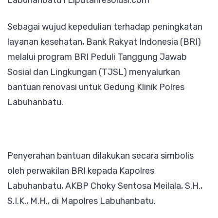
Labuhanbatu I Liputanresolusi.com
Polres
Sebagai wujud kepedulian terhadap peningkatan
Labuh
layanan kesehatan, Bank Rakyat Indonesia (BRI)
melalui program BRI Peduli Tanggung Jawab
Sosial dan Lingkungan (TJSL) menyalurkan
bantuan renovasi untuk Gedung Klinik Polres
Labuhanbatu.
Penyerahan bantuan dilakukan secara simbolis
oleh perwakilan BRI kepada Kapolres
Labuhanbatu, AKBP Choky Sentosa Meilala, S.H.,
S.I.K., M.H., di Mapolres Labuhanbatu.