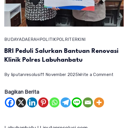
BUDAYA
DAERAH
POLITIK
POLRI
TERKINI
BRI Peduli Salurkan Bantuan Renovasi
Klinik Polres Labuhanbatu
on
By
liputanresolusi
11 November 2025
Write a Comment
BRI
Bagikan Berita
Peduli
Salurk
Bantu
Renova
Klinik