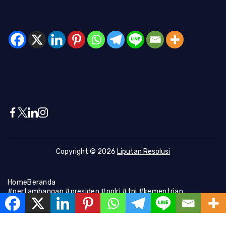
Copyright © 2026
Liputan Resolusi
Home
Beranda
#pertambangan #presiden #polri #tni #kementrian
#presiden #Kapolri #indonesia