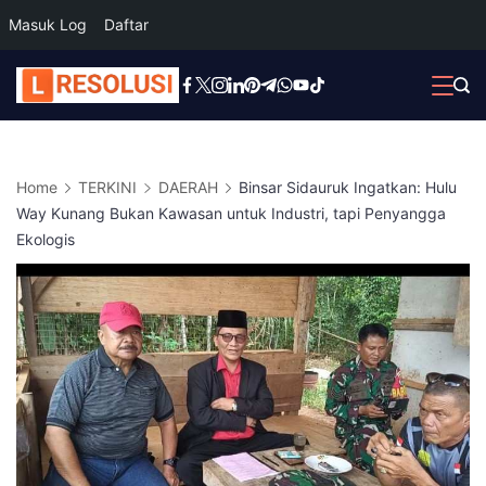
Masuk Log
Daftar
Skip
to
content
Home
TERKINI
DAERAH
Binsar Sidauruk Ingatkan: Hulu
Way Kunang Bukan Kawasan untuk Industri, tapi Penyangga
Ekologis