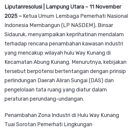
Liputanresolusi | Lampung Utara – 11 November
Bukan
2025 –
Ketua Umum Lembaga Pemerhati Nasional
Kawas
Indonesia Membangun (LP NASDEM), Binsar
untuk
Sidauruk, menyampaikan keprihatinan mendalam
Industr
terhadap rencana penambahan kawasan industri
tapi
yang mencakup wilayah hulu Way Kunang di
Penya
Kecamatan Abung Kunang. Menurutnya, kebijakan
Ekolog
tersebut berpotensi bertentangan dengan prinsip
perlindungan Daerah Aliran Sungai (DAS) dan
pengelolaan tata ruang yang diatur dalam
peraturan perundang-undangan.
Penambahan Zona Industri di Hulu Way Kunang
Tuai Sorotan Pemerhati Lingkungan