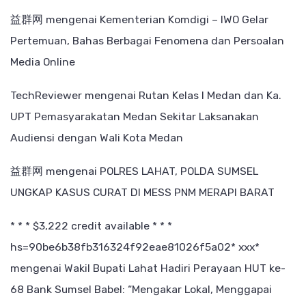
益群网
mengenai
Kementerian Komdigi – IWO Gelar
Pertemuan, Bahas Berbagai Fenomena dan Persoalan
Media Online
TechReviewer
mengenai
Rutan Kelas I Medan dan Ka.
UPT Pemasyarakatan Medan Sekitar Laksanakan
Audiensi dengan Wali Kota Medan
益群网
mengenai
POLRES LAHAT, POLDA SUMSEL
UNGKAP KASUS CURAT DI MESS PNM MERAPI BARAT
* * * $3,222 credit available * * *
hs=90be6b38fb316324f92eae81026f5a02* ххх*
mengenai
Wakil Bupati Lahat Hadiri Perayaan HUT ke-
68 Bank Sumsel Babel: “Mengakar Lokal, Menggapai