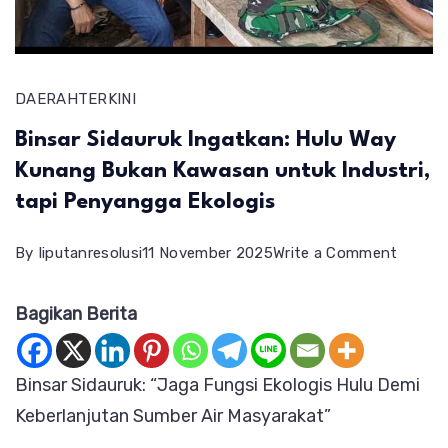
DAERAH
TERKINI
Binsar Sidauruk Ingatkan: Hulu Way
Kunang Bukan Kawasan untuk Industri,
tapi Penyangga Ekologis
on
By
liputanresolusi
11 November 2025
Write a Comment
Binsar
Bagikan Berita
Sidaur
Ingatk
Hulu
Binsar Sidauruk: “Jaga Fungsi Ekologis Hulu Demi
Way
Keberlanjutan Sumber Air Masyarakat”
Kunan