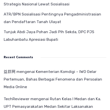
Strategis Nasional Lewat Sosialisasi
ATR/BPN Sosialisasi Pentingnya Pengadministrasian
dan Pendaftaran Tanah Ulayat
Tunjuk Abdi Jaya Pohan Jadi Plh Sekda, DPC PJS
Labuhanbatu Apresiasi Bupati
Recent Comments
益群网
mengenai
Kementerian Komdigi – IWO Gelar
Pertemuan, Bahas Berbagai Fenomena dan Persoalan
Media Online
TechReviewer
mengenai
Rutan Kelas I Medan dan Ka.
UPT Pemasyarakatan Medan Sekitar Laksanakan