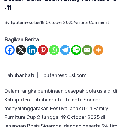
-11
on
By
liputanresolusi
18 Oktober 2025
Write a Comment
Pembina
Bagikan Berita
Pesepak
Bola
Usia,
Talenta
Labuhanbatu | Liputanresolusi.com
Soccer
Gelar
Dalam rangka pembinaan pesepak bola usia di di
Even
Kabupaten Labuhanbatu. Talenta Soccer
Family
menyelenggarakan Festival anak U-11 Family
Furnitur
Furniture Cup 2 tanggal 19 Oktober 2025 di
U
lapangan Posis Sigambal dengan peserta 24 tim