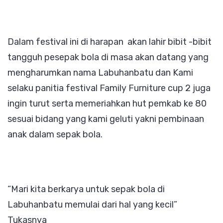
Dalam festival ini di harapan akan lahir bibit -bibit
tangguh pesepak bola di masa akan datang yang
mengharumkan nama Labuhanbatu dan Kami
selaku panitia festival Family Furniture cup 2 juga
ingin turut serta memeriahkan hut pemkab ke 80
sesuai bidang yang kami geluti yakni pembinaan
anak dalam sepak bola.
“Mari kita berkarya untuk sepak bola di
Labuhanbatu memulai dari hal yang kecil”
Tukasnya