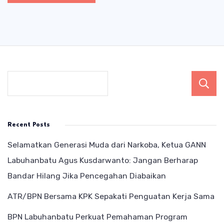
Recent Posts
Selamatkan Generasi Muda dari Narkoba, Ketua GANN
Labuhanbatu Agus Kusdarwanto: Jangan Berharap
Bandar Hilang Jika Pencegahan Diabaikan
ATR/BPN Bersama KPK Sepakati Penguatan Kerja Sama
BPN Labuhanbatu Perkuat Pemahaman Program