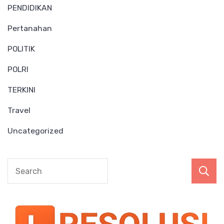
PENDIDIKAN
Pertanahan
POLITIK
POLRI
TERKINI
Travel
Uncategorized