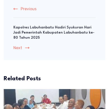
Previous
Kapolres Labuhanbatu Hadiri Syukuran Hari
Jadi Pemerintah Kabupaten Labuhanbatu ke-
80 Tahun 2025
Next
Related Posts