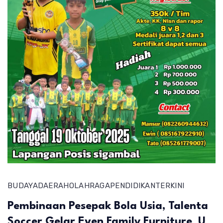
BUDAYA
DAERAH
OLAHRAGA
PENDIDIKAN
TERKINI
Pembinaan Pesepak Bola Usia, Talenta
Soccer Gelar Even Family Furniture U