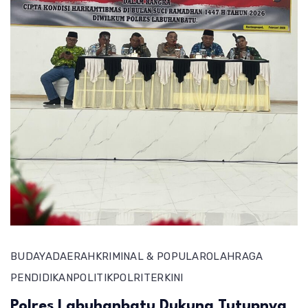
BUDAYA
DAERAH
KRIMINAL & POPULAR
OLAHRAGA
PENDIDIKAN
POLITIK
POLRI
TERKINI
Polres Labuhanbatu Dukung Tutupnya