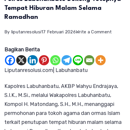
Tempat Hiburan Malam Selama
Ramadhan
on
By
liputanresolusi
17 Februari 2026
Write a Comment
Polres
Bagikan Berita
Labuhan
Dukung
Tutupny
Liputanresolusi.com| Labuhanbatu
Tempat
Kapolres Labuhanbatu, AKBP Wahyu Endrajaya,
Hiburan
S.I.K., M.Si., melalui Wakapolres Labuhanbatu,
Malam
Kompol H. Matondang, S.H., M.H., menanggapi
Selama
permohonan para tokoh agama dan ormas Islam
Ramadh
terkait penutupan tempat hiburan malam selama