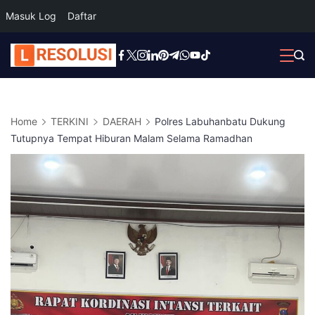
Masuk Log
Daftar
Skip
to
content
Home
TERKINI
DAERAH
Polres Labuhanbatu Dukung
Tutupnya Tempat Hiburan Malam Selama Ramadhan