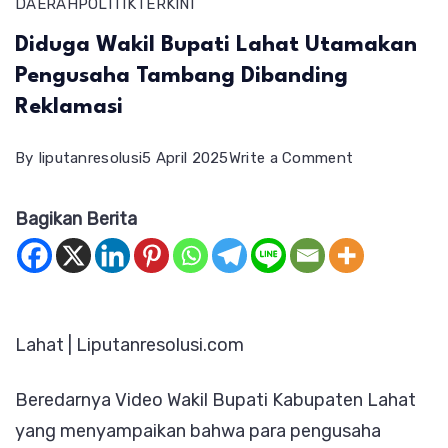
DAERAH
POLITIK
TERKINI
Diduga Wakil Bupati Lahat Utamakan
Pengusaha Tambang Dibanding
Reklamasi
on
By
liputanresolusi
5 April 2025
Write a Comment
Diduga
Bagikan Berita
Wakil
Bupati
Lahat
Utamakan
Lahat | Liputanresolusi.com
Pengusaha
Tambang
Beredarnya Video Wakil Bupati Kabupaten Lahat
Dibanding
yang menyampaikan bahwa para pengusaha
Reklamasi