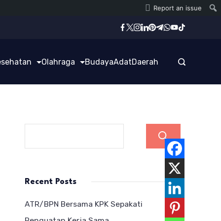
Report an issue
esehatan
Olahraga
Budaya
Adat
Daerah
Cari
Recent Posts
ATR/BPN Bersama KPK Sepakati
Penguatan Kerja Sama