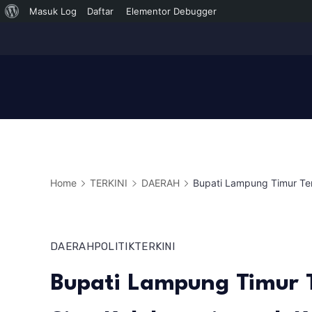
Tentang
Masuk Log
Daftar
Elementor Debugger
Skip
WordPress
to
content
Home
TERKINI
DAERAH
Bupati Lampung Timur Ter
DAERAH
POLITIK
TERKINI
Bupati Lampung Timur 