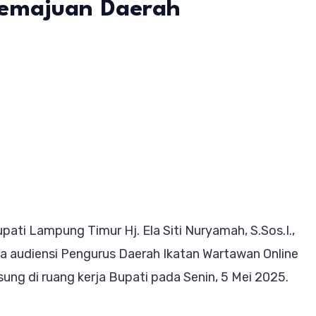
Kemajuan Daerah
i
ung
a
si
ti Lampung Timur Hj. Ela Siti Nuryamah, S.Sos.I.,
a audiensi Pengurus Daerah Ikatan Wartawan Online
rasi
ng di ruang kerja Bupati pada Senin, 5 Mei 2025.
uan