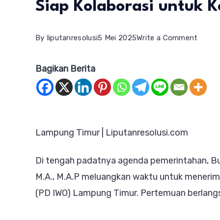
Siap Kolaborasi untuk 
on
By
liputanresolusi
5 Mei 2025
Write a Comment
Bupat
Bagikan Berita
Lamp
Timur
Terim
Audien
Lampung Timur | Liputanresolusi.com
PD
IWO,
Di tengah padatnya agenda pemerintahan, Bupa
Siap
M.A., M.A.P meluangkan waktu untuk menerim
Kolabo
(PD IWO) Lampung Timur. Pertemuan berlangsu
untuk
Kemaj