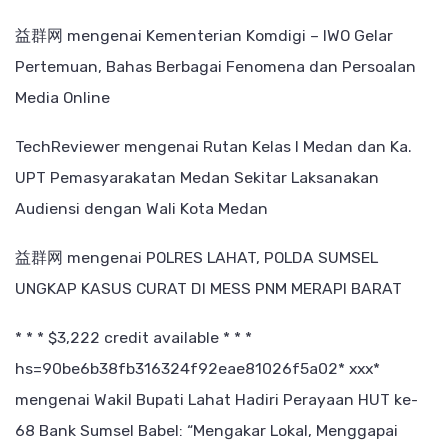
益群网
mengenai
Kementerian Komdigi – IWO Gelar
Pertemuan, Bahas Berbagai Fenomena dan Persoalan
Media Online
TechReviewer
mengenai
Rutan Kelas I Medan dan Ka.
UPT Pemasyarakatan Medan Sekitar Laksanakan
Audiensi dengan Wali Kota Medan
益群网
mengenai
POLRES LAHAT, POLDA SUMSEL
UNGKAP KASUS CURAT DI MESS PNM MERAPI BARAT
* * * $3,222 credit available * * *
hs=90be6b38fb316324f92eae81026f5a02* ххх*
mengenai
Wakil Bupati Lahat Hadiri Perayaan HUT ke-
68 Bank Sumsel Babel: “Mengakar Lokal, Menggapai