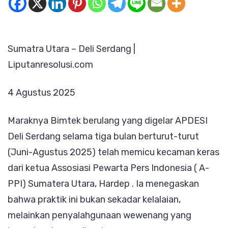
Serdang:
Tuntuta
Hukum,
Sumatra Utara – Deli Serdang |
Bukan
Liputanresolusi.com
Sekadar
Pembuba
4 Agustus 2025
Maraknya Bimtek berulang yang digelar APDESI
Deli Serdang selama tiga bulan berturut-turut
(Juni-Agustus 2025) telah memicu kecaman keras
dari ketua Assosiasi Pewarta Pers Indonesia ( A-
PPI) Sumatera Utara, Hardep . Ia menegaskan
bahwa praktik ini bukan sekadar kelalaian,
melainkan penyalahgunaan wewenang yang