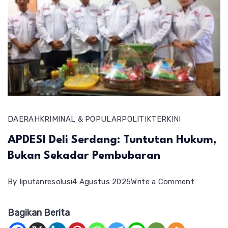
DAERAH
KRIMINAL & POPULAR
POLITIK
TERKINI
APDESI Deli Serdang: Tuntutan Hukum,
Bukan Sekadar Pembubaran
on
By
liputanresolusi
4 Agustus 2025
Write a Comment
APDESI
Bagikan Berita
Deli