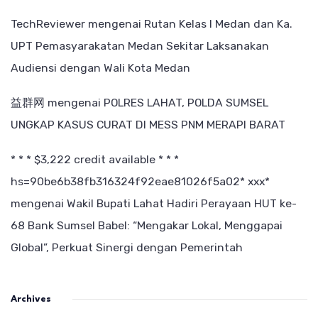
TechReviewer
mengenai
Rutan Kelas I Medan dan Ka.
UPT Pemasyarakatan Medan Sekitar Laksanakan
Audiensi dengan Wali Kota Medan
益群网
mengenai
POLRES LAHAT, POLDA SUMSEL
UNGKAP KASUS CURAT DI MESS PNM MERAPI BARAT
* * * $3,222 credit available * * *
hs=90be6b38fb316324f92eae81026f5a02* ххх*
mengenai
Wakil Bupati Lahat Hadiri Perayaan HUT ke-
68 Bank Sumsel Babel: “Mengakar Lokal, Menggapai
Global”, Perkuat Sinergi dengan Pemerintah
Archives