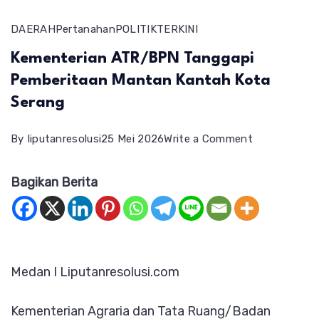
DAERAH
Pertanahan
POLITIK
TERKINI
Kementerian ATR/BPN Tanggapi
Pemberitaan Mantan Kantah Kota
Serang
on
By
liputanresolusi
25 Mei 2026
Write a Comment
Kementerian
Bagikan Berita
ATR/BPN
Tanggapi
Pemberitaan
Mantan
Medan I Liputanresolusi.com
Kantah
Kota
Kementerian Agraria dan Tata Ruang/Badan
Serang