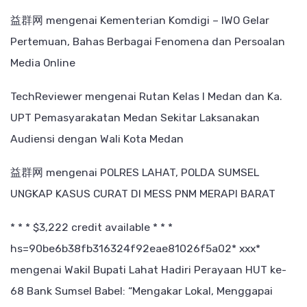
益群网
mengenai
Kementerian Komdigi – IWO Gelar
Pertemuan, Bahas Berbagai Fenomena dan Persoalan
Media Online
TechReviewer
mengenai
Rutan Kelas I Medan dan Ka.
UPT Pemasyarakatan Medan Sekitar Laksanakan
Audiensi dengan Wali Kota Medan
益群网
mengenai
POLRES LAHAT, POLDA SUMSEL
UNGKAP KASUS CURAT DI MESS PNM MERAPI BARAT
* * * $3,222 credit available * * *
hs=90be6b38fb316324f92eae81026f5a02* ххх*
mengenai
Wakil Bupati Lahat Hadiri Perayaan HUT ke-
68 Bank Sumsel Babel: “Mengakar Lokal, Menggapai