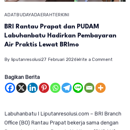
ADAT
BUDAYA
DAERAH
TERKINI
BRI Rantau Prapat dan PUDAM
Labuhanbatu Hadirkan Pembayaran
Air Praktis Lewat BRImo
on
By
liputanresolusi
27 Februari 2026
Write a Comment
BRI
Bagikan Berita
Rantau
Prapat
dan
PUDAM
Labuhanbatu I Liputanresolusi.com – BRI Branch
Labuha
Office (BO) Rantau Prapat bekerja sama dengan
Hadirka