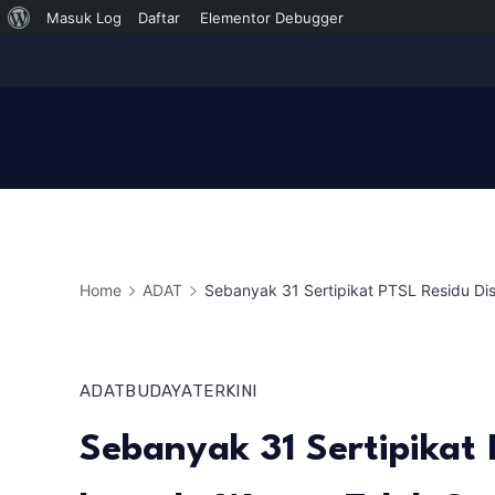
Tentang
Masuk Log
Daftar
Elementor Debugger
Skip
WordPress
to
content
Home
ADAT
Sebanyak 31 Sertipikat PTSL Residu D
ADAT
BUDAYA
TERKINI
Sebanyak 31 Sertipikat