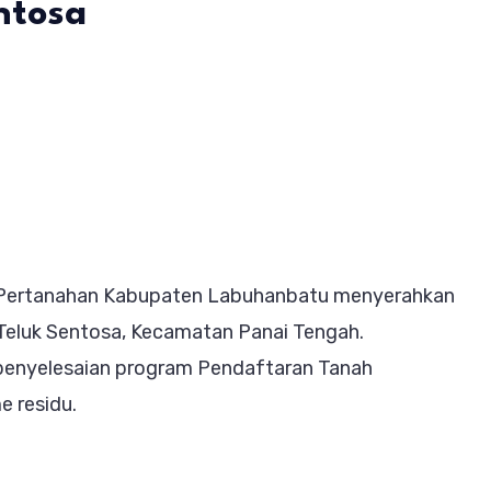
ntosa
on
Sebanyak
31
Sertipikat
PTSL
Residu
r Pertanahan Kabupaten Labuhanbatu menyerahkan
Diserahkan
Teluk Sentosa, Kecamatan Panai Tengah.
kepada
penyelesaian program Pendaftaran Tanah
Warga
e residu.
Teluk
Sentosa