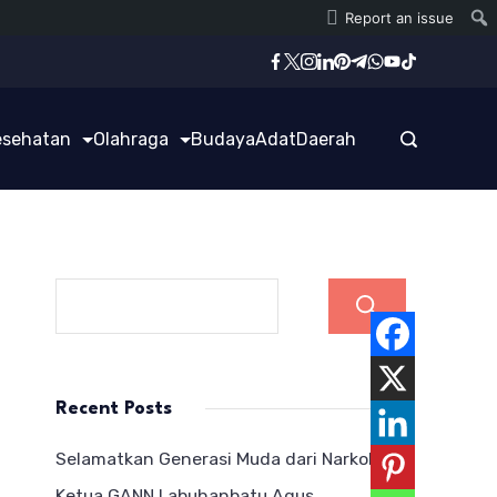
Report an issue
esehatan
Olahraga
Budaya
Adat
Daerah
Cari
Recent Posts
Selamatkan Generasi Muda dari Narkoba,
Ketua GANN Labuhanbatu Agus