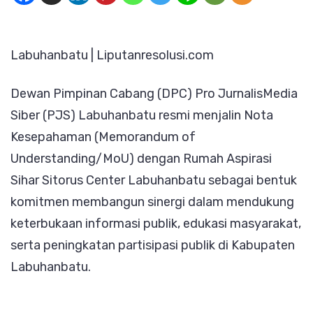
Jalin
MoU
Labuhanbatu | Liputanresolusi.com
dengan
Rumah
Dewan Pimpinan Cabang (DPC) Pro JurnalisMedia
Aspirasi
Siber (PJS) Labuhanbatu resmi menjalin Nota
Sihar
Kesepahaman (Memorandum of
Sitorus
Understanding/MoU) dengan Rumah Aspirasi
Center,
Sihar Sitorus Center Labuhanbatu sebagai bentuk
Perkuat
komitmen membangun sinergi dalam mendukung
Sinergi
keterbukaan informasi publik, edukasi masyarakat,
untuk
serta peningkatan partisipasi publik di Kabupaten
Kepentingan
Labuhanbatu.
Masyarakat