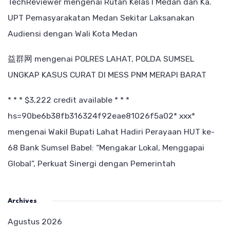
TechReviewer
mengenai
Rutan Kelas I Medan dan Ka.
UPT Pemasyarakatan Medan Sekitar Laksanakan
Audiensi dengan Wali Kota Medan
益群网
mengenai
POLRES LAHAT, POLDA SUMSEL
UNGKAP KASUS CURAT DI MESS PNM MERAPI BARAT
* * * $3,222 credit available * * *
hs=90be6b38fb316324f92eae81026f5a02* ххх*
mengenai
Wakil Bupati Lahat Hadiri Perayaan HUT ke-
68 Bank Sumsel Babel: “Mengakar Lokal, Menggapai
Global”, Perkuat Sinergi dengan Pemerintah
Archives
Agustus 2026