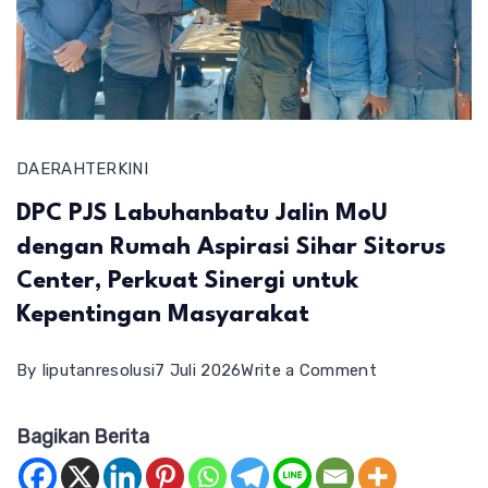
DAERAH
TERKINI
DPC PJS Labuhanbatu Jalin MoU
dengan Rumah Aspirasi Sihar Sitorus
Center, Perkuat Sinergi untuk
Kepentingan Masyarakat
on
By
liputanresolusi
7 Juli 2026
Write a Comment
DPC
Bagikan Berita
PJS
Labuhanbatu