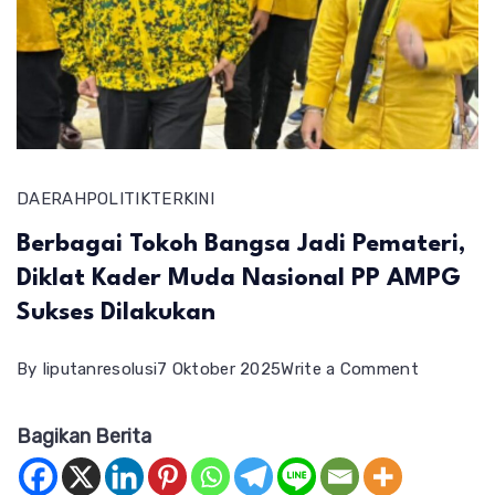
DAERAH
POLITIK
TERKINI
Berbagai Tokoh Bangsa Jadi Pemateri,
Diklat Kader Muda Nasional PP AMPG
Sukses Dilakukan
on
By
liputanresolusi
7 Oktober 2025
Write a Comment
Berbagai
Bagikan Berita
Tokoh
Bangsa