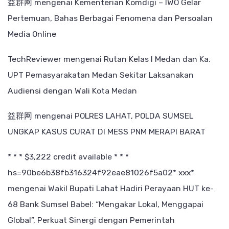
益群网
mengenai
Kementerian Komdigi – IWO Gelar
Pertemuan, Bahas Berbagai Fenomena dan Persoalan
Media Online
TechReviewer
mengenai
Rutan Kelas I Medan dan Ka.
UPT Pemasyarakatan Medan Sekitar Laksanakan
Audiensi dengan Wali Kota Medan
益群网
mengenai
POLRES LAHAT, POLDA SUMSEL
UNGKAP KASUS CURAT DI MESS PNM MERAPI BARAT
* * * $3,222 credit available * * *
hs=90be6b38fb316324f92eae81026f5a02* ххх*
mengenai
Wakil Bupati Lahat Hadiri Perayaan HUT ke-
68 Bank Sumsel Babel: “Mengakar Lokal, Menggapai
Global”, Perkuat Sinergi dengan Pemerintah