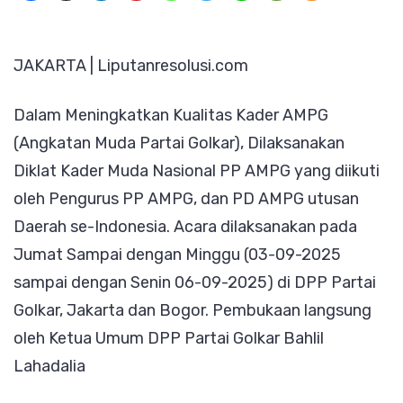
Jadi
Pemateri,
JAKARTA | Liputanresolusi.com
Diklat
Kader
Dalam Meningkatkan Kualitas Kader AMPG
Muda
(Angkatan Muda Partai Golkar), Dilaksanakan
Nasional
Diklat Kader Muda Nasional PP AMPG yang diikuti
PP
oleh Pengurus PP AMPG, dan PD AMPG utusan
AMPG
Daerah se-Indonesia. Acara dilaksanakan pada
Sukses
Jumat Sampai dengan Minggu (03-09-2025
Dilakukan
sampai dengan Senin 06-09-2025) di DPP Partai
Golkar, Jakarta dan Bogor. Pembukaan langsung
oleh Ketua Umum DPP Partai Golkar Bahlil
Lahadalia