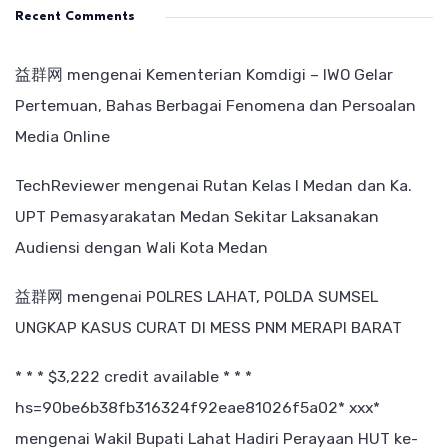
Recent Comments
益群网
mengenai
Kementerian Komdigi – IWO Gelar
Pertemuan, Bahas Berbagai Fenomena dan Persoalan
Media Online
TechReviewer
mengenai
Rutan Kelas I Medan dan Ka.
UPT Pemasyarakatan Medan Sekitar Laksanakan
Audiensi dengan Wali Kota Medan
益群网
mengenai
POLRES LAHAT, POLDA SUMSEL
UNGKAP KASUS CURAT DI MESS PNM MERAPI BARAT
* * * $3,222 credit available * * *
hs=90be6b38fb316324f92eae81026f5a02* ххх*
mengenai
Wakil Bupati Lahat Hadiri Perayaan HUT ke-