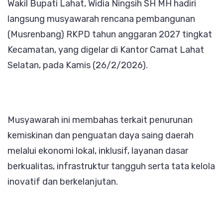
Wakil Bupati Lahat, Widia Ningsih SH MH hadiri
Selatan,
langsung musyawarah rencana pembangunan
Fokus
(Musrenbang) RKPD tahun anggaran 2027 tingkat
Tekan
Kecamatan, yang digelar di Kantor Camat Lahat
Kemiski
Selatan, pada Kamis (26/2/2026).
Lewat
Beasisw
dan
Pengua
Musyawarah ini membahas terkait penurunan
Ekonom
kemiskinan dan penguatan daya saing daerah
Lokal
melalui ekonomi lokal, inklusif, layanan dasar
berkualitas, infrastruktur tangguh serta tata kelola
inovatif dan berkelanjutan.