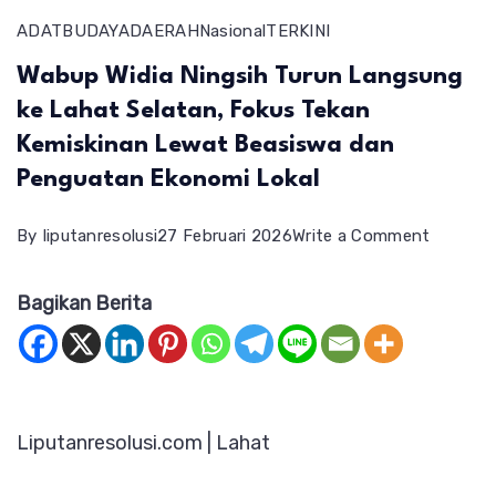
ADAT
BUDAYA
DAERAH
Nasional
TERKINI
Wabup Widia Ningsih Turun Langsung
ke Lahat Selatan, Fokus Tekan
Kemiskinan Lewat Beasiswa dan
Penguatan Ekonomi Lokal
on
By
liputanresolusi
27 Februari 2026
Write a Comment
Wabup
Bagikan Berita
Widia
Ningsih
Turun
Langsu
Liputanresolusi.com | Lahat
ke
Lahat