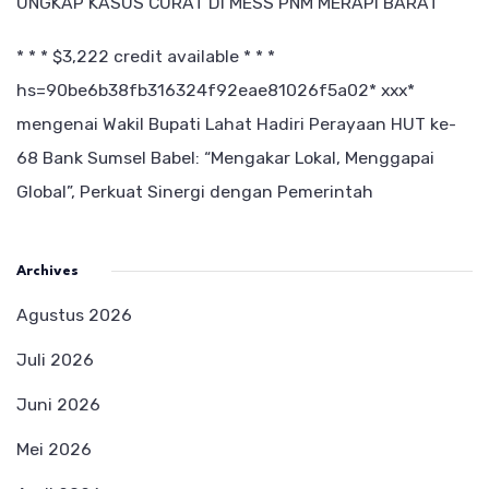
UNGKAP KASUS CURAT DI MESS PNM MERAPI BARAT
* * * $3,222 credit available * * *
hs=90be6b38fb316324f92eae81026f5a02* ххх*
mengenai
Wakil Bupati Lahat Hadiri Perayaan HUT ke-
68 Bank Sumsel Babel: “Mengakar Lokal, Menggapai
Global”, Perkuat Sinergi dengan Pemerintah
Archives
Agustus 2026
Juli 2026
Juni 2026
Mei 2026