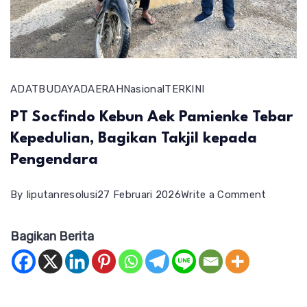
ADAT
BUDAYA
DAERAH
Nasional
TERKINI
PT Socfindo Kebun Aek Pamienke Tebar
Kepedulian, Bagikan Takjil kepada
Pengendara
on
By
liputanresolusi
27 Februari 2026
Write a Comment
PT
Bagikan Berita
Socfind
Kebun
Aek
Pamienk