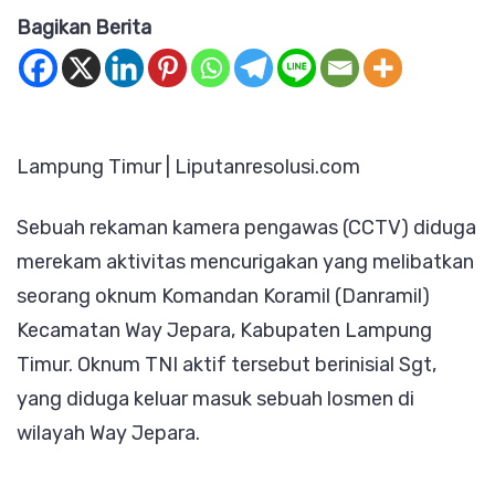
Bagikan Berita
CCTV,
Diduga
Oknum
Danramil
‎Lampung Timur | Liputanresolusi.com
Way
Jepara
Sebuah rekaman kamera pengawas (CCTV) diduga
Keluar
merekam aktivitas mencurigakan yang melibatkan
Masuk
seorang oknum Komandan Koramil (Danramil)
Losmen
Kecamatan Way Jepara, Kabupaten Lampung
Bersama
Timur. Oknum TNI aktif tersebut berinisial Sgt,
Istri
yang diduga keluar masuk sebuah losmen di
Orang
wilayah Way Jepara.