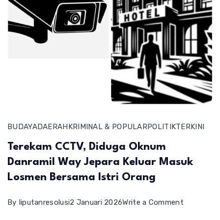
BUDAYA
DAERAH
KRIMINAL & POPULAR
POLITIK
TERKINI
Terekam CCTV, Diduga Oknum
Danramil Way Jepara Keluar Masuk
Losmen Bersama Istri Orang
on
By
liputanresolusi
2 Januari 2026
Write a Comment
Terekam