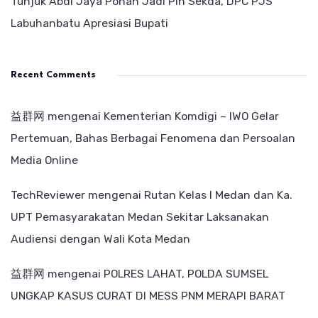
Tunjuk Abdi Jaya Pohan Jadi Plh Sekda, DPC PJS
Labuhanbatu Apresiasi Bupati
Recent Comments
益群网
mengenai
Kementerian Komdigi – IWO Gelar
Pertemuan, Bahas Berbagai Fenomena dan Persoalan
Media Online
TechReviewer
mengenai
Rutan Kelas I Medan dan Ka.
UPT Pemasyarakatan Medan Sekitar Laksanakan
Audiensi dengan Wali Kota Medan
益群网
mengenai
POLRES LAHAT, POLDA SUMSEL
UNGKAP KASUS CURAT DI MESS PNM MERAPI BARAT