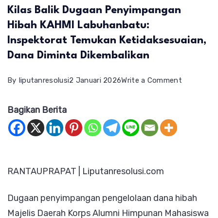
Kilas Balik Dugaan Penyimpangan
Hibah KAHMI Labuhanbatu:
Inspektorat Temukan Ketidaksesuaian,
Dana Diminta Dikembalikan
on
By
liputanresolusi
2 Januari 2026
Write a Comment
Kilas
Bagikan Berita
Balik
Dugaan
Penyimpa
Hibah
RANTAUPRAPAT | Liputanresolusi.com
KAHMI
Labuhanba
Dugaan penyimpangan pengelolaan dana hibah
Inspektor
Majelis Daerah Korps Alumni Himpunan Mahasiswa
Temukan