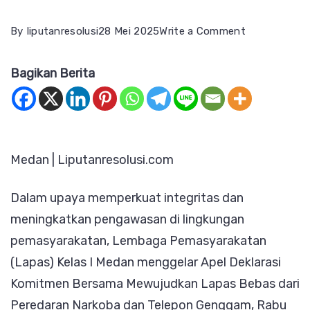
on
By
liputanresolusi
28 Mei 2025
Write a Comment
Tegakkan
Bagikan Berita
Integritas!
Lapas
Medan
Gelar
Medan | Liputanresolusi.com
Apel
Deklarasi
Dalam upaya memperkuat integritas dan
Bebas
meningkatkan pengawasan di lingkungan
Narkoba
pemasyarakatan, Lembaga Pemasyarakatan
dan
(Lapas) Kelas I Medan menggelar Apel Deklarasi
HP
Komitmen Bersama Mewujudkan Lapas Bebas dari
Peredaran Narkoba dan Telepon Genggam, Rabu