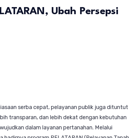
LATARAN, Ubah Persepsi
nan
anahan
t
asaan serba cepat, pelayanan publik juga dituntut
an
ebih transparan, dan lebih dekat dengan kebutuhan
uh
iwujudkan dalam layanan pertanahan. Melalui
hku
serta hadirnya program PELATARAN (Pelayanan Tanah