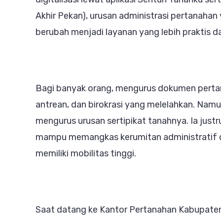
dan
Akhir Pekan), urusan administrasi pertanahan
PELA
berubah menjadi layanan yang lebih praktis 
Ubah
Perse
Masy
Soal
Bagi banyak orang, mengurus dokumen pertan
BPN
antrean, dan birokrasi yang melelahkan. Namun
mengurus urusan sertipikat tanahnya. Ia jus
mampu memangkas kerumitan administratif d
memiliki mobilitas tinggi.
Saat datang ke Kantor Pertanahan Kabupaten