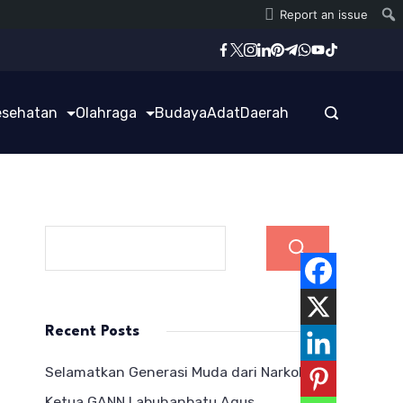
Report an issue
esehatan
Olahraga
Budaya
Adat
Daerah
Cari
Recent Posts
Selamatkan Generasi Muda dari Narkoba,
Ketua GANN Labuhanbatu Agus