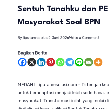
Sentuh Tanahku dan PE
Masyarakat Soal BPN
on
By
liputanresolusi
2 Juni 2026
Write a Comment
Laya
Bagikan Berita
Pert
Jadi
Lebih
Deka
MEDAN I Liputanresolusi.com – Di tengah kebi
deng
untuk beradaptasi menjadi lebih sederhana, l
Sent
masyarakat. Transformasi inilah yang mulai d
Tana
digitalisasi lewat aplikasi Sentuh Tanahku 