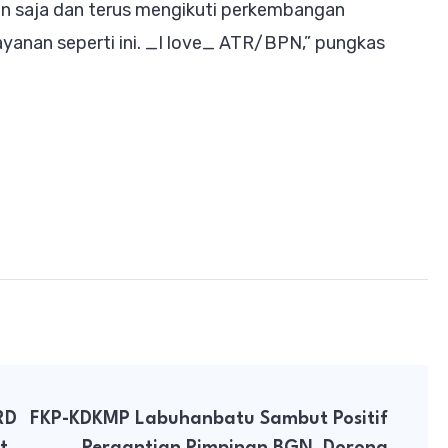
n saja dan terus mengikuti perkembangan
ayanan seperti ini. _I love_ ATR/BPN,” pungkas
RD
FKP-KDKMP Labuhanbatu Sambut Positif
t
Pergantian Pimpinan BGN, Dorong