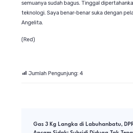
semuanya sudah bagus. Tinggal dipertahanka
teknologi. Saya benar-benar suka dengan pel
Angelita.
(Red)
Jumlah Pengunjung:
4
Post
Gas 3 Kg Langka di Labuhanbatu, DP
Navigation
Ancam Sidak: Subsidi Diduga Tak Tepa