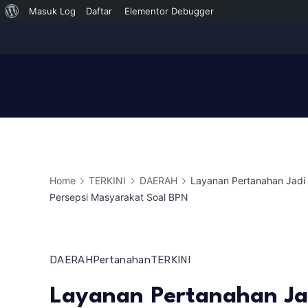
Tentang
Masuk Log
Daftar
Elementor Debugger
Skip
WordPress
to
content
Home
TERKINI
DAERAH
Layanan Pertanahan Jadi
Persepsi Masyarakat Soal BPN
DAERAH
Pertanahan
TERKINI
Layanan Pertanahan Ja