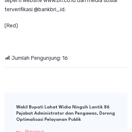
seperti website www.bri.co.id dan media sosial
terverifikasi @bankbri_id.
(Red)
Jumlah Pengunjung:
16
Post
Navigation
Wakil Bupati Lahat Widia Ningsih Lantik 86
Pejabat Administrator dan Pengawas, Dorong
Optimalisasi Pelayanan Publik
Previous