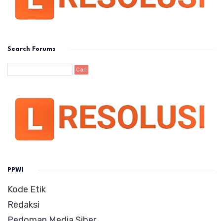
Search Forums
PPWI
Kode Etik
Redaksi
Pedoman Media Siber