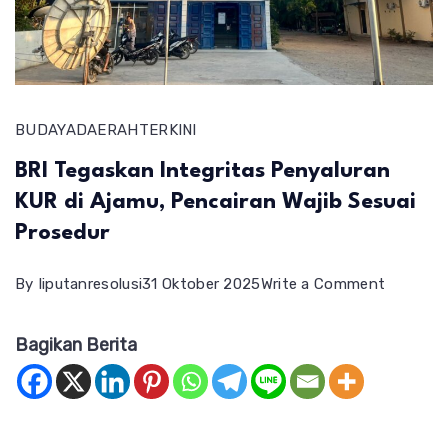
BUDAYA
DAERAH
TERKINI
BRI Tegaskan Integritas Penyaluran
KUR di Ajamu, Pencairan Wajib Sesuai
Prosedur
on
By
liputanresolusi
31 Oktober 2025
Write a Comment
BRI
Bagikan Berita
Tegaska
Integrit
Penyalur
KUR