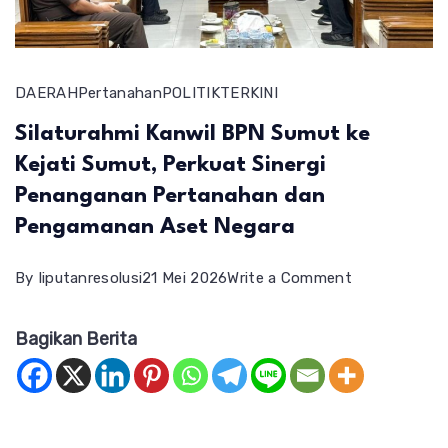
DAERAH
Pertanahan
POLITIK
TERKINI
Silaturahmi Kanwil BPN Sumut ke
Kejati Sumut, Perkuat Sinergi
Penanganan Pertanahan dan
Pengamanan Aset Negara
on
By
liputanresolusi
21 Mei 2026
Write a Comment
Silaturahmi
Bagikan Berita
Kanwil
BPN
Sumut
ke