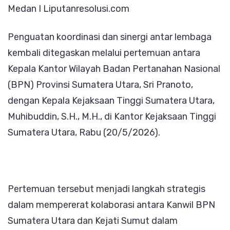
Medan I Liputanresolusi.com
Kejati
Sumut,
Penguatan koordinasi dan sinergi antar lembaga
Perkuat
kembali ditegaskan melalui pertemuan antara
Sinergi
Kepala Kantor Wilayah Badan Pertanahan Nasional
Penanganan
(BPN) Provinsi Sumatera Utara, Sri Pranoto,
Pertanahan
dengan Kepala Kejaksaan Tinggi Sumatera Utara,
dan
Muhibuddin, S.H., M.H., di Kantor Kejaksaan Tinggi
Pengamanan
Sumatera Utara, Rabu (20/5/2026).
Aset
Negara
Pertemuan tersebut menjadi langkah strategis
dalam mempererat kolaborasi antara Kanwil BPN
Sumatera Utara dan Kejati Sumut dalam