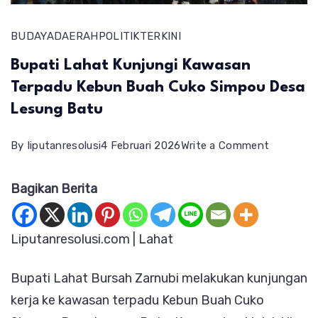
BUDAYA
DAERAH
POLITIK
TERKINI
Bupati Lahat Kunjungi Kawasan
Terpadu Kebun Buah Cuko Simpou Desa
Lesung Batu
on
By
liputanresolusi
4 Februari 2026
Write a Comment
Bupati
Bagikan Berita
Lahat
Kunjungi
Kawasan
Liputanresolusi.com | Lahat
Terpadu
Bupati Lahat Bursah Zarnubi melakukan kunjungan
Kebun
kerja ke kawasan terpadu Kebun Buah Cuko
Buah