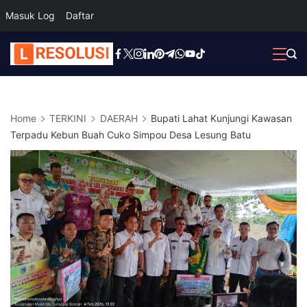
Masuk Log
Daftar
Skip
to
content
Home
TERKINI
DAERAH
Bupati Lahat Kunjungi Kawasan
Terpadu Kebun Buah Cuko Simpou Desa Lesung Batu