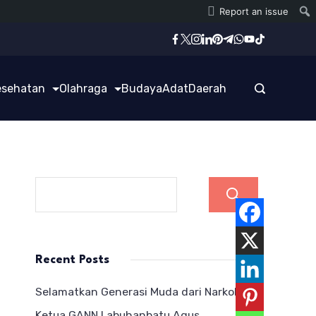
Report an issue
esehatan
Olahraga
Budaya
Adat
Daerah
Cari
Recent Posts
Selamatkan Generasi Muda dari Narkoba,
Ketua GANN Labuhanbatu Agus