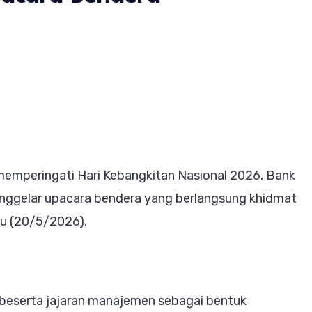
ngat
ngkitan
nal,
memperingati Hari Kebangkitan Nasional 2026, Bank
nggelar upacara bendera yang berlangsung khidmat
au
bu (20/5/2026).
at
ara
era
ja beserta jajaran manajemen sebagai bentuk