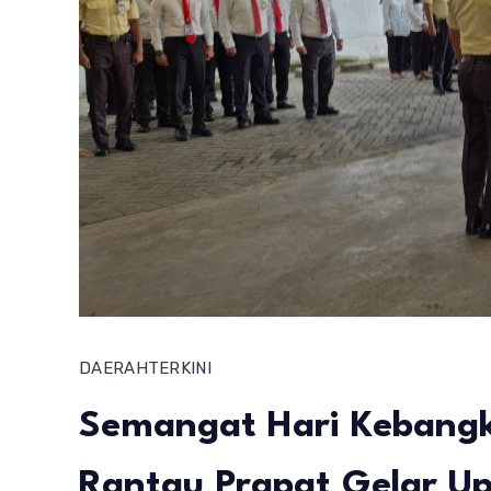
DAERAH
TERKINI
Semangat Hari Kebangk
Rantau Prapat Gelar U