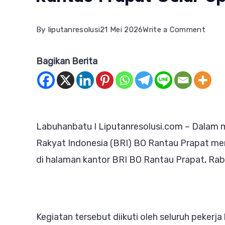
on
By
liputanresolusi
21 Mei 2026
Write a Comment
Sema
Bagikan Berita
Hari
Keba
Nasio
BRI
Labuhanbatu I Liputanresolusi.com – Dalam 
BO
Rakyat Indonesia (BRI) BO Rantau Prapat me
Rant
di halaman kantor BRI BO Rantau Prapat, Ra
Prap
Gelar
Upac
Bend
Kegiatan tersebut diikuti oleh seluruh peker