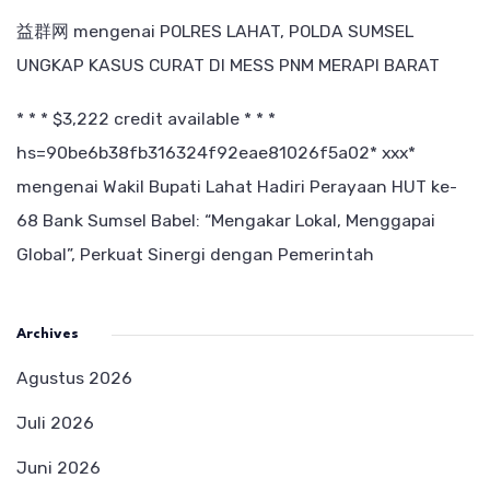
益群网
mengenai
POLRES LAHAT, POLDA SUMSEL
UNGKAP KASUS CURAT DI MESS PNM MERAPI BARAT
* * * $3,222 credit available * * *
hs=90be6b38fb316324f92eae81026f5a02* ххх*
mengenai
Wakil Bupati Lahat Hadiri Perayaan HUT ke-
68 Bank Sumsel Babel: “Mengakar Lokal, Menggapai
Global”, Perkuat Sinergi dengan Pemerintah
Archives
Agustus 2026
Juli 2026
Juni 2026