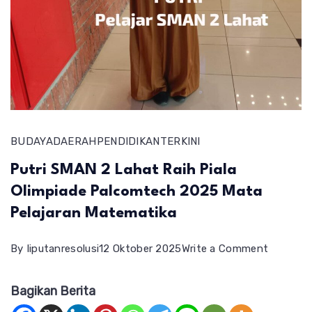
BUDAYA
DAERAH
PENDIDIKAN
TERKINI
Putri SMAN 2 Lahat Raih Piala
Olimpiade Palcomtech 2025 Mata
Pelajaran Matematika
on
By
liputanresolusi
12 Oktober 2025
Write a Comment
Putri
Bagikan Berita
SMAN