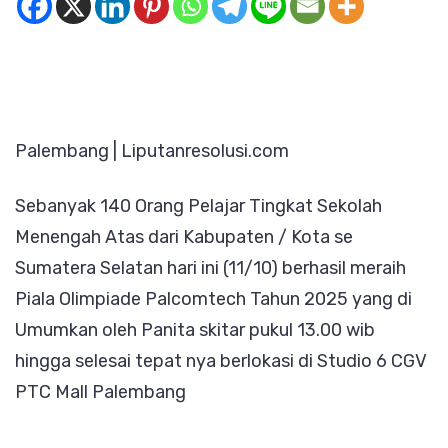
2
Lahat
Raih
Piala
Olimpiad
Palembang | Liputanresolusi.com
Palcomt
2025
Sebanyak 140 Orang Pelajar Tingkat Sekolah
Mata
Menengah Atas dari Kabupaten / Kota se
Pelajara
Sumatera Selatan hari ini (11/10) berhasil meraih
Matemat
Piala Olimpiade Palcomtech Tahun 2025 yang di
Umumkan oleh Panita skitar pukul 13.00 wib
hingga selesai tepat nya berlokasi di Studio 6 CGV
PTC Mall Palembang