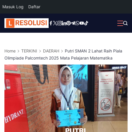
Masuk Log
Daftar
Skip
to
content
Home
TERKINI
DAERAH
Putri SMAN 2 Lahat Raih Piala
Olimpiade Palcomtech 2025 Mata Pelajaran Matematika